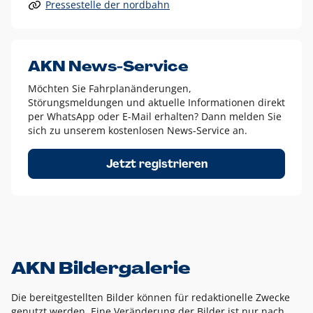
Pressestelle der nordbahn
Alle anderen Logo-Varianten dürfen nur in Ausnahmefällen
eingesetzt werden und bedürfen der vorherigen Absprache
mit der Marketingabteilung.
Diese Ausnahmen sind zum Beispiel:
AKN News-Service
weißes Logo auf anderen farbigen Hintergründen als
Möchten Sie Fahrplanänderungen,
dem AKN Blau,
Störungsmeldungen und aktuelle Informationen direkt
weißes Logo auf Fotohintergründen,
per WhatsApp oder E-Mail erhalten? Dann melden Sie
sich zu unserem kostenlosen News-Service an.
schwarzes Logo für reine Schwarz-Weiß-Umsetzungen
Um das Logo herum muss ein Schutzraum von jeweils einer
Jetzt registrieren
Höhe bzw. Breite des N aus AKN in alle Richtungen
eingehalten werden – ausgehend vom AKN Schriftzug. In
diesem Bereich dürfen keine anderen Logos, Grafikelemente
oder Ähnliches platziert werden.
AKN Bildergalerie
Die bereitgestellten Bilder können für redaktionelle Zwecke
genutzt werden. Eine Veränderung der Bilder ist nur nach