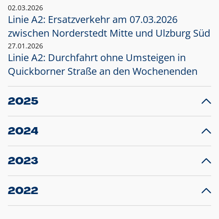
02.03.2026
Linie A2: Ersatzverkehr am 07.03.2026
zwischen Norderstedt Mitte und Ulzburg Süd
27.01.2026
Linie A2: Durchfahrt ohne Umsteigen in
Quickborner Straße an den Wochenenden
2025
23.12.2025
28
Projekt S5: Start der Bauarbeiten am
F
2024
Bahnhof Henstedt-Ulzburg im Januar 2026
10.12.2024
28
Großprojekt S5: Sperrung der Bahnstraße in
F
2023
Ellerau mit Ausweitung des Ersatzverkehrs
20.12.2023
14
Schleswig-Holstein verlängert den
A
2022
Verkehrsvertrag der AKN und bestellt den
T
22.12.2022
12
Expresszug für die Strecke Norderstedt -
Baustart S21 am 16.01.2023: Fahrplan
B