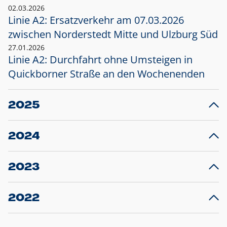
02.03.2026
Linie A2: Ersatzverkehr am 07.03.2026
zwischen Norderstedt Mitte und Ulzburg Süd
27.01.2026
Linie A2: Durchfahrt ohne Umsteigen in
Quickborner Straße an den Wochenenden
2025
23.12.2025
28
Projekt S5: Start der Bauarbeiten am
F
2024
Bahnhof Henstedt-Ulzburg im Januar 2026
10.12.2024
28
Großprojekt S5: Sperrung der Bahnstraße in
F
2023
Ellerau mit Ausweitung des Ersatzverkehrs
20.12.2023
14
Schleswig-Holstein verlängert den
A
2022
Verkehrsvertrag der AKN und bestellt den
T
22.12.2022
12
Expresszug für die Strecke Norderstedt -
Baustart S21 am 16.01.2023: Fahrplan
B