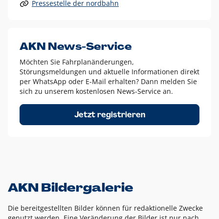
Pressestelle der nordbahn
Alle anderen Logo-Varianten dürfen nur in Ausnahmefällen
eingesetzt werden und bedürfen der vorherigen Absprache
mit der Marketingabteilung.
Diese Ausnahmen sind zum Beispiel:
AKN News-Service
weißes Logo auf anderen farbigen Hintergründen als
Möchten Sie Fahrplanänderungen,
dem AKN Blau,
Störungsmeldungen und aktuelle Informationen direkt
weißes Logo auf Fotohintergründen,
per WhatsApp oder E-Mail erhalten? Dann melden Sie
sich zu unserem kostenlosen News-Service an.
schwarzes Logo für reine Schwarz-Weiß-Umsetzungen
Um das Logo herum muss ein Schutzraum von jeweils einer
Jetzt registrieren
Höhe bzw. Breite des N aus AKN in alle Richtungen
eingehalten werden – ausgehend vom AKN Schriftzug. In
diesem Bereich dürfen keine anderen Logos, Grafikelemente
oder Ähnliches platziert werden.
AKN Bildergalerie
Die bereitgestellten Bilder können für redaktionelle Zwecke
genutzt werden. Eine Veränderung der Bilder ist nur nach