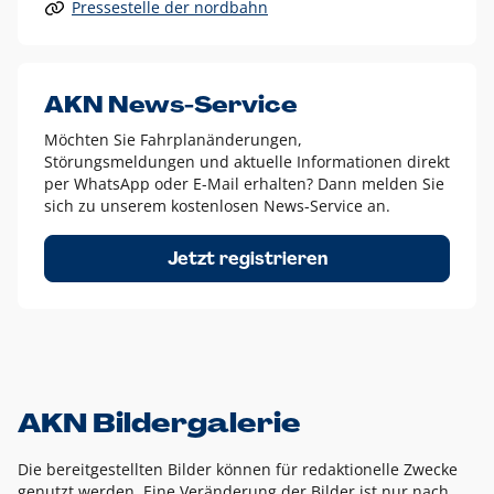
Pressestelle der nordbahn
Alle anderen Logo-Varianten dürfen nur in Ausnahmefällen
eingesetzt werden und bedürfen der vorherigen Absprache
mit der Marketingabteilung.
Diese Ausnahmen sind zum Beispiel:
AKN News-Service
weißes Logo auf anderen farbigen Hintergründen als
Möchten Sie Fahrplanänderungen,
dem AKN Blau,
Störungsmeldungen und aktuelle Informationen direkt
weißes Logo auf Fotohintergründen,
per WhatsApp oder E-Mail erhalten? Dann melden Sie
sich zu unserem kostenlosen News-Service an.
schwarzes Logo für reine Schwarz-Weiß-Umsetzungen
Um das Logo herum muss ein Schutzraum von jeweils einer
Jetzt registrieren
Höhe bzw. Breite des N aus AKN in alle Richtungen
eingehalten werden – ausgehend vom AKN Schriftzug. In
diesem Bereich dürfen keine anderen Logos, Grafikelemente
oder Ähnliches platziert werden.
AKN Bildergalerie
Die bereitgestellten Bilder können für redaktionelle Zwecke
genutzt werden. Eine Veränderung der Bilder ist nur nach