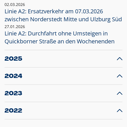
02.03.2026
Linie A2: Ersatzverkehr am 07.03.2026
zwischen Norderstedt Mitte und Ulzburg Süd
27.01.2026
Linie A2: Durchfahrt ohne Umsteigen in
Quickborner Straße an den Wochenenden
2025
23.12.2025
28
Projekt S5: Start der Bauarbeiten am
F
2024
Bahnhof Henstedt-Ulzburg im Januar 2026
10.12.2024
28
Großprojekt S5: Sperrung der Bahnstraße in
F
2023
Ellerau mit Ausweitung des Ersatzverkehrs
20.12.2023
14
Schleswig-Holstein verlängert den
A
2022
Verkehrsvertrag der AKN und bestellt den
T
22.12.2022
12
Expresszug für die Strecke Norderstedt -
Baustart S21 am 16.01.2023: Fahrplan
B