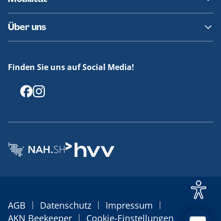
Fundsachen
Häufige Fragen
Barrierefreies Reisen
Über uns
Erklärung Barrierefreiheit
Historie
Medienportal
Finden Sie uns auf Social Media!
Offenlegungen
|
|
|
AGB
Datenschutz
Impressum
|
AKN Beekeeper
Cookie-Einstellungen