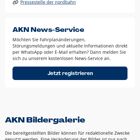
Pressestelle der nordbahn
Alle anderen Logo-Varianten dürfen nur in Ausnahmefällen
eingesetzt werden und bedürfen der vorherigen Absprache
mit der Marketingabteilung.
Diese Ausnahmen sind zum Beispiel:
AKN News-Service
weißes Logo auf anderen farbigen Hintergründen als
Möchten Sie Fahrplanänderungen,
dem AKN Blau,
Störungsmeldungen und aktuelle Informationen direkt
weißes Logo auf Fotohintergründen,
per WhatsApp oder E-Mail erhalten? Dann melden Sie
sich zu unserem kostenlosen News-Service an.
schwarzes Logo für reine Schwarz-Weiß-Umsetzungen
Um das Logo herum muss ein Schutzraum von jeweils einer
Jetzt registrieren
Höhe bzw. Breite des N aus AKN in alle Richtungen
eingehalten werden – ausgehend vom AKN Schriftzug. In
diesem Bereich dürfen keine anderen Logos, Grafikelemente
oder Ähnliches platziert werden.
AKN Bildergalerie
Die bereitgestellten Bilder können für redaktionelle Zwecke
genutzt werden. Eine Veränderung der Bilder ist nur nach