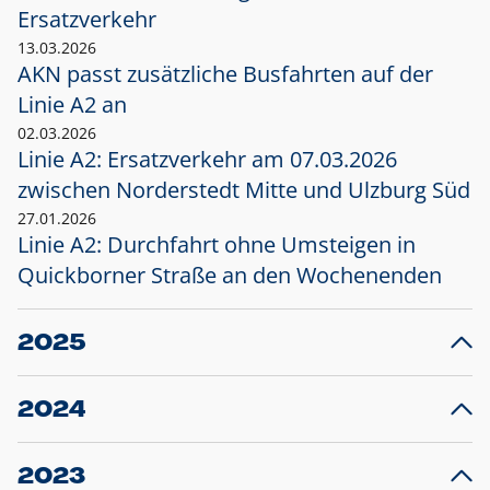
Ersatzverkehr
13.03.2026
AKN passt zusätzliche Busfahrten auf der
Linie A2 an
02.03.2026
Linie A2: Ersatzverkehr am 07.03.2026
zwischen Norderstedt Mitte und Ulzburg Süd
27.01.2026
Linie A2: Durchfahrt ohne Umsteigen in
Quickborner Straße an den Wochenenden
2025
23.12.2025
28
Projekt S5: Start der Bauarbeiten am
F
2024
Bahnhof Henstedt-Ulzburg im Januar 2026
10.12.2024
28
Großprojekt S5: Sperrung der Bahnstraße in
F
2023