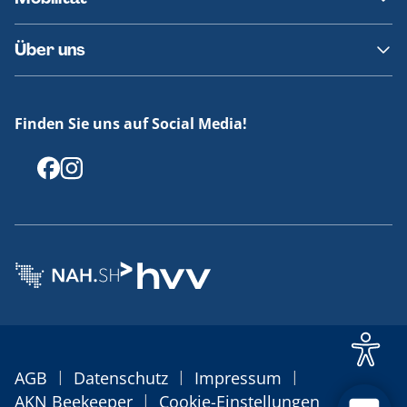
Fundsachen
Häufige Fragen
Barrierefreies Reisen
Über uns
Erklärung Barrierefreiheit
Historie
Medienportal
Finden Sie uns auf Social Media!
Offenlegungen
|
|
|
AGB
Datenschutz
Impressum
|
AKN Beekeeper
Cookie-Einstellungen