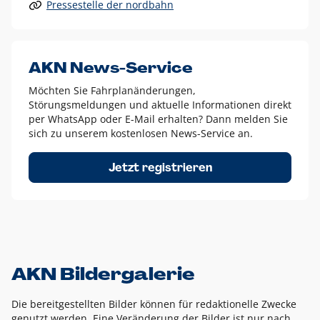
Pressestelle der nordbahn
Alle anderen Logo-Varianten dürfen nur in Ausnahmefällen
eingesetzt werden und bedürfen der vorherigen Absprache
mit der Marketingabteilung.
Diese Ausnahmen sind zum Beispiel:
AKN News-Service
weißes Logo auf anderen farbigen Hintergründen als
Möchten Sie Fahrplanänderungen,
dem AKN Blau,
Störungsmeldungen und aktuelle Informationen direkt
weißes Logo auf Fotohintergründen,
per WhatsApp oder E-Mail erhalten? Dann melden Sie
sich zu unserem kostenlosen News-Service an.
schwarzes Logo für reine Schwarz-Weiß-Umsetzungen
Um das Logo herum muss ein Schutzraum von jeweils einer
Jetzt registrieren
Höhe bzw. Breite des N aus AKN in alle Richtungen
eingehalten werden – ausgehend vom AKN Schriftzug. In
diesem Bereich dürfen keine anderen Logos, Grafikelemente
oder Ähnliches platziert werden.
AKN Bildergalerie
Die bereitgestellten Bilder können für redaktionelle Zwecke
genutzt werden. Eine Veränderung der Bilder ist nur nach