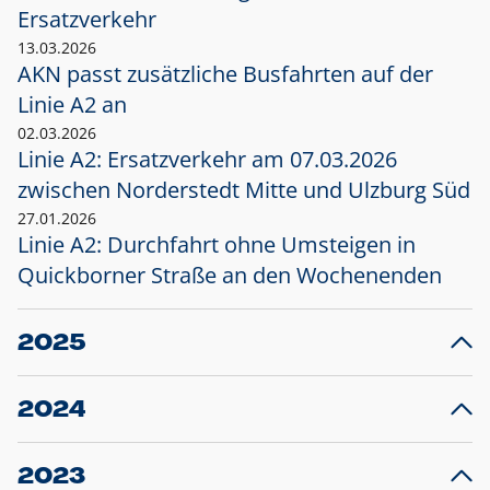
Ersatzverkehr
13.03.2026
AKN passt zusätzliche Busfahrten auf der
Linie A2 an
02.03.2026
Linie A2: Ersatzverkehr am 07.03.2026
zwischen Norderstedt Mitte und Ulzburg Süd
27.01.2026
Linie A2: Durchfahrt ohne Umsteigen in
Quickborner Straße an den Wochenenden
2025
23.12.2025
28
Projekt S5: Start der Bauarbeiten am
F
2024
Bahnhof Henstedt-Ulzburg im Januar 2026
10.12.2024
28
Großprojekt S5: Sperrung der Bahnstraße in
F
2023