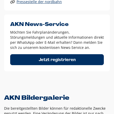
Pressestelle der nordbahn
Alle anderen Logo-Varianten dürfen nur in Ausnahmefällen
eingesetzt werden und bedürfen der vorherigen Absprache
mit der Marketingabteilung.
Diese Ausnahmen sind zum Beispiel:
AKN News-Service
weißes Logo auf anderen farbigen Hintergründen als
Möchten Sie Fahrplanänderungen,
dem AKN Blau,
Störungsmeldungen und aktuelle Informationen direkt
weißes Logo auf Fotohintergründen,
per WhatsApp oder E-Mail erhalten? Dann melden Sie
sich zu unserem kostenlosen News-Service an.
schwarzes Logo für reine Schwarz-Weiß-Umsetzungen
Um das Logo herum muss ein Schutzraum von jeweils einer
Jetzt registrieren
Höhe bzw. Breite des N aus AKN in alle Richtungen
eingehalten werden – ausgehend vom AKN Schriftzug. In
diesem Bereich dürfen keine anderen Logos, Grafikelemente
oder Ähnliches platziert werden.
AKN Bildergalerie
Die bereitgestellten Bilder können für redaktionelle Zwecke
genutzt werden. Eine Veränderung der Bilder ist nur nach