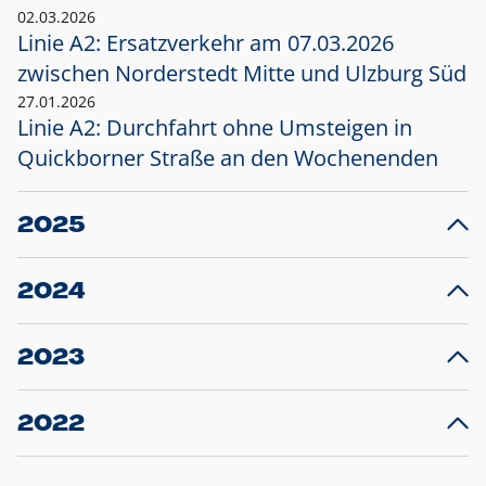
02.03.2026
Linie A2: Ersatzverkehr am 07.03.2026
zwischen Norderstedt Mitte und Ulzburg Süd
27.01.2026
Linie A2: Durchfahrt ohne Umsteigen in
Quickborner Straße an den Wochenenden
2025
23.12.2025
28
Projekt S5: Start der Bauarbeiten am
F
2024
Bahnhof Henstedt-Ulzburg im Januar 2026
10.12.2024
28
Großprojekt S5: Sperrung der Bahnstraße in
F
2023
Ellerau mit Ausweitung des Ersatzverkehrs
20.12.2023
14
Schleswig-Holstein verlängert den
A
2022
Verkehrsvertrag der AKN und bestellt den
T
22.12.2022
12
Expresszug für die Strecke Norderstedt -
Baustart S21 am 16.01.2023: Fahrplan
B