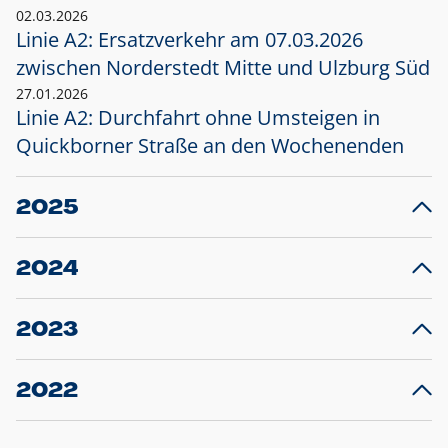
02.03.2026
Linie A2: Ersatzverkehr am 07.03.2026
zwischen Norderstedt Mitte und Ulzburg Süd
27.01.2026
Linie A2: Durchfahrt ohne Umsteigen in
Quickborner Straße an den Wochenenden
2025
23.12.2025
28
Projekt S5: Start der Bauarbeiten am
F
2024
Bahnhof Henstedt-Ulzburg im Januar 2026
10.12.2024
28
Großprojekt S5: Sperrung der Bahnstraße in
F
2023
Ellerau mit Ausweitung des Ersatzverkehrs
20.12.2023
14
Schleswig-Holstein verlängert den
A
2022
Verkehrsvertrag der AKN und bestellt den
T
22.12.2022
12
Expresszug für die Strecke Norderstedt -
Baustart S21 am 16.01.2023: Fahrplan
B