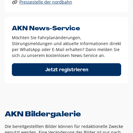
Pressestelle der nordbahn
Alle anderen Logo-Varianten dürfen nur in Ausnahmefällen
eingesetzt werden und bedürfen der vorherigen Absprache
mit der Marketingabteilung.
Diese Ausnahmen sind zum Beispiel:
AKN News-Service
weißes Logo auf anderen farbigen Hintergründen als
Möchten Sie Fahrplanänderungen,
dem AKN Blau,
Störungsmeldungen und aktuelle Informationen direkt
weißes Logo auf Fotohintergründen,
per WhatsApp oder E-Mail erhalten? Dann melden Sie
sich zu unserem kostenlosen News-Service an.
schwarzes Logo für reine Schwarz-Weiß-Umsetzungen
Um das Logo herum muss ein Schutzraum von jeweils einer
Jetzt registrieren
Höhe bzw. Breite des N aus AKN in alle Richtungen
eingehalten werden – ausgehend vom AKN Schriftzug. In
diesem Bereich dürfen keine anderen Logos, Grafikelemente
oder Ähnliches platziert werden.
AKN Bildergalerie
Die bereitgestellten Bilder können für redaktionelle Zwecke
genutzt werden. Eine Veränderung der Bilder ist nur nach