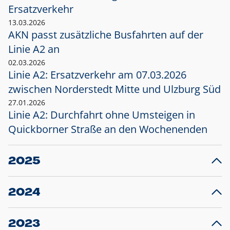
Ersatzverkehr
13.03.2026
AKN passt zusätzliche Busfahrten auf der
Linie A2 an
02.03.2026
Linie A2: Ersatzverkehr am 07.03.2026
zwischen Norderstedt Mitte und Ulzburg Süd
27.01.2026
Linie A2: Durchfahrt ohne Umsteigen in
Quickborner Straße an den Wochenenden
2025
23.12.2025
28
Projekt S5: Start der Bauarbeiten am
F
2024
Bahnhof Henstedt-Ulzburg im Januar 2026
10.12.2024
28
Großprojekt S5: Sperrung der Bahnstraße in
F
2023