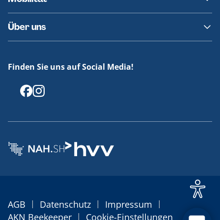
Fundsachen
Häufige Fragen
Barrierefreies Reisen
Über uns
Erklärung Barrierefreiheit
Historie
Medienportal
Finden Sie uns auf Social Media!
Offenlegungen
|
|
|
AGB
Datenschutz
Impressum
|
AKN Beekeeper
Cookie-Einstellungen