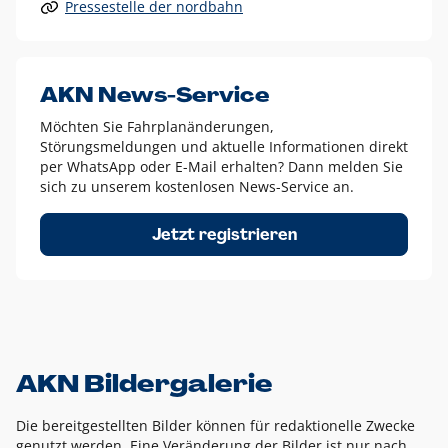
Pressestelle der nordbahn
Alle anderen Logo-Varianten dürfen nur in Ausnahmefällen
eingesetzt werden und bedürfen der vorherigen Absprache
mit der Marketingabteilung.
Diese Ausnahmen sind zum Beispiel:
AKN News-Service
weißes Logo auf anderen farbigen Hintergründen als
Möchten Sie Fahrplanänderungen,
dem AKN Blau,
Störungsmeldungen und aktuelle Informationen direkt
weißes Logo auf Fotohintergründen,
per WhatsApp oder E-Mail erhalten? Dann melden Sie
sich zu unserem kostenlosen News-Service an.
schwarzes Logo für reine Schwarz-Weiß-Umsetzungen
Um das Logo herum muss ein Schutzraum von jeweils einer
Jetzt registrieren
Höhe bzw. Breite des N aus AKN in alle Richtungen
eingehalten werden – ausgehend vom AKN Schriftzug. In
diesem Bereich dürfen keine anderen Logos, Grafikelemente
oder Ähnliches platziert werden.
AKN Bildergalerie
Die bereitgestellten Bilder können für redaktionelle Zwecke
genutzt werden. Eine Veränderung der Bilder ist nur nach