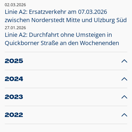
02.03.2026
Linie A2: Ersatzverkehr am 07.03.2026
zwischen Norderstedt Mitte und Ulzburg Süd
27.01.2026
Linie A2: Durchfahrt ohne Umsteigen in
Quickborner Straße an den Wochenenden
2025
23.12.2025
28
Projekt S5: Start der Bauarbeiten am
F
2024
Bahnhof Henstedt-Ulzburg im Januar 2026
10.12.2024
28
Großprojekt S5: Sperrung der Bahnstraße in
F
2023
Ellerau mit Ausweitung des Ersatzverkehrs
20.12.2023
14
Schleswig-Holstein verlängert den
A
2022
Verkehrsvertrag der AKN und bestellt den
T
22.12.2022
12
Expresszug für die Strecke Norderstedt -
Baustart S21 am 16.01.2023: Fahrplan
B