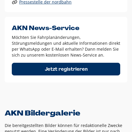
Pressestelle der nordbahn
Alle anderen Logo-Varianten dürfen nur in Ausnahmefällen
eingesetzt werden und bedürfen der vorherigen Absprache
mit der Marketingabteilung.
Diese Ausnahmen sind zum Beispiel:
AKN News-Service
weißes Logo auf anderen farbigen Hintergründen als
Möchten Sie Fahrplanänderungen,
dem AKN Blau,
Störungsmeldungen und aktuelle Informationen direkt
weißes Logo auf Fotohintergründen,
per WhatsApp oder E-Mail erhalten? Dann melden Sie
sich zu unserem kostenlosen News-Service an.
schwarzes Logo für reine Schwarz-Weiß-Umsetzungen
Um das Logo herum muss ein Schutzraum von jeweils einer
Jetzt registrieren
Höhe bzw. Breite des N aus AKN in alle Richtungen
eingehalten werden – ausgehend vom AKN Schriftzug. In
diesem Bereich dürfen keine anderen Logos, Grafikelemente
oder Ähnliches platziert werden.
AKN Bildergalerie
Die bereitgestellten Bilder können für redaktionelle Zwecke
genutzt werden. Eine Veränderung der Bilder ist nur nach