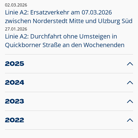
02.03.2026
Linie A2: Ersatzverkehr am 07.03.2026
zwischen Norderstedt Mitte und Ulzburg Süd
27.01.2026
Linie A2: Durchfahrt ohne Umsteigen in
Quickborner Straße an den Wochenenden
2025
23.12.2025
28
Projekt S5: Start der Bauarbeiten am
F
2024
Bahnhof Henstedt-Ulzburg im Januar 2026
10.12.2024
28
Großprojekt S5: Sperrung der Bahnstraße in
F
2023
Ellerau mit Ausweitung des Ersatzverkehrs
20.12.2023
14
Schleswig-Holstein verlängert den
A
2022
Verkehrsvertrag der AKN und bestellt den
T
22.12.2022
12
Expresszug für die Strecke Norderstedt -
Baustart S21 am 16.01.2023: Fahrplan
B