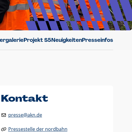
dergalerie
Projekt S5
Neuigkeiten
Presseinfos
Kontakt
presse@akn.de
Pressestelle der nordbahn