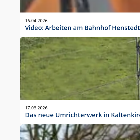
Anwendungsgröße im Layout:
Die Logohöhe beträgt 4 – 10 % der jeweiligen For
16.04.2026
folgende fest definierte Anwendungsgrößen im Lay
Video: Arbeiten am Bahnhof Henstedt
DIN A4 – 11 mm hoch (4 %)
DIN A3 – 15 mm hoch (5 %)
DIN A1 – 39 mm hoch (5 %)
DIN lang – 10 mm hoch (5 %)
1080 x 1080 px – 78 px hoch (7 %)
In Ausnahmefällen darf das Logo jedoch auch größe
stets der vorherigen Absprache mit der Marketinga
17.03.2026
Das neue Umrichterwerk in Kaltenki