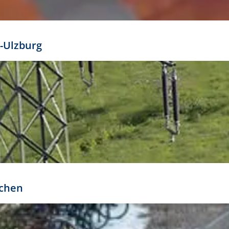
mathöhe. Daraus ergeben sich für gängige Formate
out:
-Ulzburg
r oder kleiner gesetzt werden. Dazu bedarf es jedoch
bteilung.
rchen