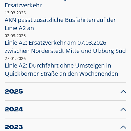
Ersatzverkehr
13.03.2026
AKN passt zusätzliche Busfahrten auf der
Linie A2 an
02.03.2026
Linie A2: Ersatzverkehr am 07.03.2026
zwischen Norderstedt Mitte und Ulzburg Süd
27.01.2026
Linie A2: Durchfahrt ohne Umsteigen in
Quickborner Straße an den Wochenenden
2025
23.12.2025
28
Projekt S5: Start der Bauarbeiten am
F
2024
Bahnhof Henstedt-Ulzburg im Januar 2026
10.12.2024
28
Großprojekt S5: Sperrung der Bahnstraße in
F
2023