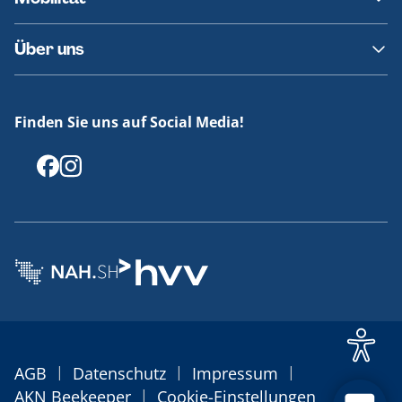
Fundsachen
Häufige Fragen
Barrierefreies Reisen
Über uns
Erklärung Barrierefreiheit
Historie
Medienportal
Finden Sie uns auf Social Media!
Offenlegungen
|
|
|
AGB
Datenschutz
Impressum
|
AKN Beekeeper
Cookie-Einstellungen