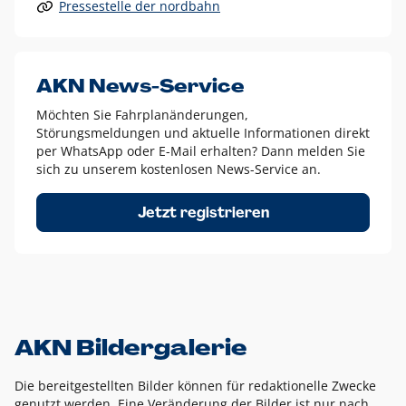
Pressestelle der nordbahn
Alle anderen Logo-Varianten dürfen nur in Ausnahmefällen
eingesetzt werden und bedürfen der vorherigen Absprache
mit der Marketingabteilung.
Diese Ausnahmen sind zum Beispiel:
AKN News-Service
weißes Logo auf anderen farbigen Hintergründen als
Möchten Sie Fahrplanänderungen,
dem AKN Blau,
Störungsmeldungen und aktuelle Informationen direkt
weißes Logo auf Fotohintergründen,
per WhatsApp oder E-Mail erhalten? Dann melden Sie
sich zu unserem kostenlosen News-Service an.
schwarzes Logo für reine Schwarz-Weiß-Umsetzungen
Um das Logo herum muss ein Schutzraum von jeweils einer
Jetzt registrieren
Höhe bzw. Breite des N aus AKN in alle Richtungen
eingehalten werden – ausgehend vom AKN Schriftzug. In
diesem Bereich dürfen keine anderen Logos, Grafikelemente
oder Ähnliches platziert werden.
AKN Bildergalerie
Die bereitgestellten Bilder können für redaktionelle Zwecke
genutzt werden. Eine Veränderung der Bilder ist nur nach