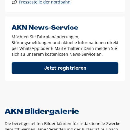
Pressestelle der nordbahn
Alle anderen Logo-Varianten dürfen nur in Ausnahmefällen
eingesetzt werden und bedürfen der vorherigen Absprache
mit der Marketingabteilung.
Diese Ausnahmen sind zum Beispiel:
AKN News-Service
weißes Logo auf anderen farbigen Hintergründen als
Möchten Sie Fahrplanänderungen,
dem AKN Blau,
Störungsmeldungen und aktuelle Informationen direkt
weißes Logo auf Fotohintergründen,
per WhatsApp oder E-Mail erhalten? Dann melden Sie
sich zu unserem kostenlosen News-Service an.
schwarzes Logo für reine Schwarz-Weiß-Umsetzungen
Um das Logo herum muss ein Schutzraum von jeweils einer
Jetzt registrieren
Höhe bzw. Breite des N aus AKN in alle Richtungen
eingehalten werden – ausgehend vom AKN Schriftzug. In
diesem Bereich dürfen keine anderen Logos, Grafikelemente
oder Ähnliches platziert werden.
AKN Bildergalerie
Die bereitgestellten Bilder können für redaktionelle Zwecke
genutzt werden. Eine Veränderung der Bilder ist nur nach