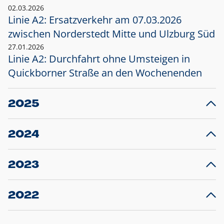
02.03.2026
Linie A2: Ersatzverkehr am 07.03.2026
zwischen Norderstedt Mitte und Ulzburg Süd
27.01.2026
Linie A2: Durchfahrt ohne Umsteigen in
Quickborner Straße an den Wochenenden
2025
23.12.2025
28
Projekt S5: Start der Bauarbeiten am
F
2024
Bahnhof Henstedt-Ulzburg im Januar 2026
10.12.2024
28
Großprojekt S5: Sperrung der Bahnstraße in
F
2023
Ellerau mit Ausweitung des Ersatzverkehrs
20.12.2023
14
Schleswig-Holstein verlängert den
A
2022
Verkehrsvertrag der AKN und bestellt den
T
22.12.2022
12
Expresszug für die Strecke Norderstedt -
Baustart S21 am 16.01.2023: Fahrplan
B