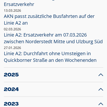
Ersatzverkehr
13.03.2026
AKN passt zusätzliche Busfahrten auf der
Linie A2 an
02.03.2026
Linie A2: Ersatzverkehr am 07.03.2026
zwischen Norderstedt Mitte und Ulzburg Süd
27.01.2026
Linie A2: Durchfahrt ohne Umsteigen in
Quickborner Straße an den Wochenenden
2025
23.12.2025
28
Projekt S5: Start der Bauarbeiten am
F
2024
Bahnhof Henstedt-Ulzburg im Januar 2026
10.12.2024
28
Großprojekt S5: Sperrung der Bahnstraße in
F
2023