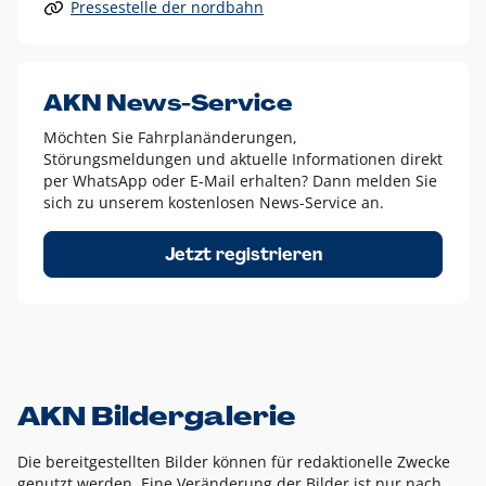
Pressestelle der nordbahn
Alle anderen Logo-Varianten dürfen nur in Ausnahmefällen
eingesetzt werden und bedürfen der vorherigen Absprache
mit der Marketingabteilung.
Diese Ausnahmen sind zum Beispiel:
AKN News-Service
weißes Logo auf anderen farbigen Hintergründen als
Möchten Sie Fahrplanänderungen,
dem AKN Blau,
Störungsmeldungen und aktuelle Informationen direkt
weißes Logo auf Fotohintergründen,
per WhatsApp oder E-Mail erhalten? Dann melden Sie
sich zu unserem kostenlosen News-Service an.
schwarzes Logo für reine Schwarz-Weiß-Umsetzungen
Um das Logo herum muss ein Schutzraum von jeweils einer
Jetzt registrieren
Höhe bzw. Breite des N aus AKN in alle Richtungen
eingehalten werden – ausgehend vom AKN Schriftzug. In
diesem Bereich dürfen keine anderen Logos, Grafikelemente
oder Ähnliches platziert werden.
AKN Bildergalerie
Die bereitgestellten Bilder können für redaktionelle Zwecke
genutzt werden. Eine Veränderung der Bilder ist nur nach