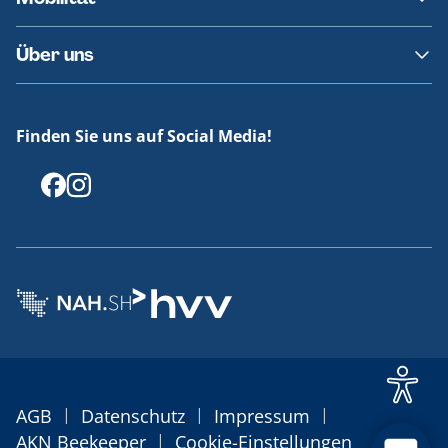
Fundsachen
Häufige Fragen
Barrierefreies Reisen
Über uns
Erklärung Barrierefreiheit
Historie
Medienportal
Finden Sie uns auf Social Media!
Offenlegungen
|
|
|
AGB
Datenschutz
Impressum
|
AKN Beekeeper
Cookie-Einstellungen