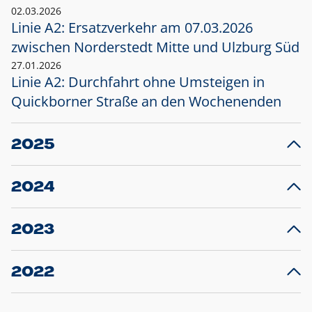
02.03.2026
Linie A2: Ersatzverkehr am 07.03.2026
zwischen Norderstedt Mitte und Ulzburg Süd
27.01.2026
Linie A2: Durchfahrt ohne Umsteigen in
Quickborner Straße an den Wochenenden
2025
23.12.2025
28
Projekt S5: Start der Bauarbeiten am
F
2024
Bahnhof Henstedt-Ulzburg im Januar 2026
10.12.2024
28
Großprojekt S5: Sperrung der Bahnstraße in
F
2023
Ellerau mit Ausweitung des Ersatzverkehrs
20.12.2023
14
Schleswig-Holstein verlängert den
A
2022
Verkehrsvertrag der AKN und bestellt den
T
22.12.2022
12
Expresszug für die Strecke Norderstedt -
Baustart S21 am 16.01.2023: Fahrplan
B