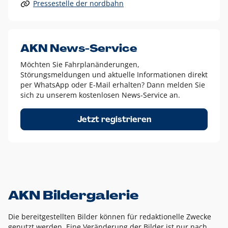
Pressestelle der nordbahn
Alle anderen Logo-Varianten dürfen nur in Ausnahmefällen
eingesetzt werden und bedürfen der vorherigen Absprache
mit der Marketingabteilung.
Diese Ausnahmen sind zum Beispiel:
AKN News-Service
weißes Logo auf anderen farbigen Hintergründen als
Möchten Sie Fahrplanänderungen,
dem AKN Blau,
Störungsmeldungen und aktuelle Informationen direkt
weißes Logo auf Fotohintergründen,
per WhatsApp oder E-Mail erhalten? Dann melden Sie
sich zu unserem kostenlosen News-Service an.
schwarzes Logo für reine Schwarz-Weiß-Umsetzungen
Um das Logo herum muss ein Schutzraum von jeweils einer
Jetzt registrieren
Höhe bzw. Breite des N aus AKN in alle Richtungen
eingehalten werden – ausgehend vom AKN Schriftzug. In
diesem Bereich dürfen keine anderen Logos, Grafikelemente
oder Ähnliches platziert werden.
AKN Bildergalerie
Die bereitgestellten Bilder können für redaktionelle Zwecke
genutzt werden. Eine Veränderung der Bilder ist nur nach