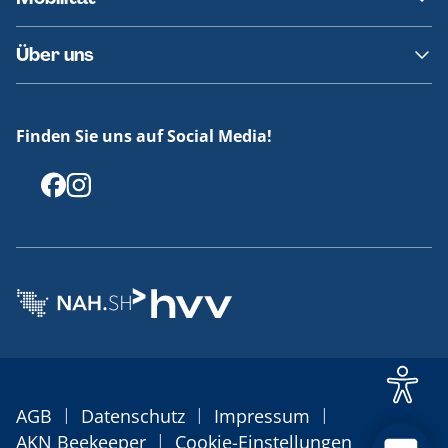
Fundsachen
Häufige Fragen
Barrierefreies Reisen
Über uns
Erklärung Barrierefreiheit
Historie
Medienportal
Finden Sie uns auf Social Media!
Offenlegungen
|
|
|
AGB
Datenschutz
Impressum
|
AKN Beekeeper
Cookie-Einstellungen