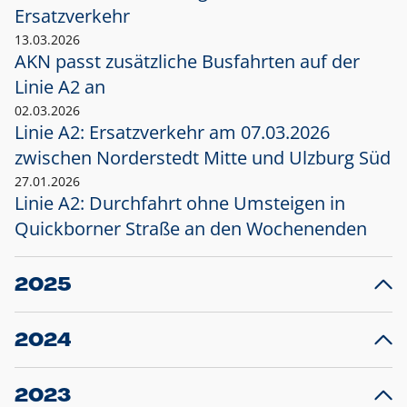
Ersatzverkehr
13.03.2026
AKN passt zusätzliche Busfahrten auf der
Linie A2 an
02.03.2026
Linie A2: Ersatzverkehr am 07.03.2026
zwischen Norderstedt Mitte und Ulzburg Süd
27.01.2026
Linie A2: Durchfahrt ohne Umsteigen in
Quickborner Straße an den Wochenenden
2025
23.12.2025
28
Projekt S5: Start der Bauarbeiten am
F
2024
Bahnhof Henstedt-Ulzburg im Januar 2026
10.12.2024
28
Großprojekt S5: Sperrung der Bahnstraße in
F
2023