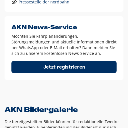
Pressestelle der nordbahn
Alle anderen Logo-Varianten dürfen nur in Ausnahmefällen
eingesetzt werden und bedürfen der vorherigen Absprache
mit der Marketingabteilung.
Diese Ausnahmen sind zum Beispiel:
AKN News-Service
weißes Logo auf anderen farbigen Hintergründen als
Möchten Sie Fahrplanänderungen,
dem AKN Blau,
Störungsmeldungen und aktuelle Informationen direkt
weißes Logo auf Fotohintergründen,
per WhatsApp oder E-Mail erhalten? Dann melden Sie
sich zu unserem kostenlosen News-Service an.
schwarzes Logo für reine Schwarz-Weiß-Umsetzungen
Um das Logo herum muss ein Schutzraum von jeweils einer
Jetzt registrieren
Höhe bzw. Breite des N aus AKN in alle Richtungen
eingehalten werden – ausgehend vom AKN Schriftzug. In
diesem Bereich dürfen keine anderen Logos, Grafikelemente
oder Ähnliches platziert werden.
AKN Bildergalerie
Die bereitgestellten Bilder können für redaktionelle Zwecke
genutzt werden. Eine Veränderung der Bilder ist nur nach