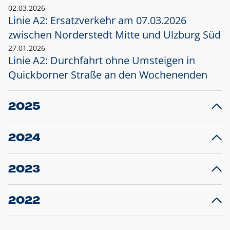
02.03.2026
Linie A2: Ersatzverkehr am 07.03.2026
zwischen Norderstedt Mitte und Ulzburg Süd
27.01.2026
Linie A2: Durchfahrt ohne Umsteigen in
Quickborner Straße an den Wochenenden
2025
23.12.2025
28
Projekt S5: Start der Bauarbeiten am
F
2024
Bahnhof Henstedt-Ulzburg im Januar 2026
10.12.2024
28
Großprojekt S5: Sperrung der Bahnstraße in
F
2023
Ellerau mit Ausweitung des Ersatzverkehrs
20.12.2023
14
Schleswig-Holstein verlängert den
A
2022
Verkehrsvertrag der AKN und bestellt den
T
22.12.2022
12
Expresszug für die Strecke Norderstedt -
Baustart S21 am 16.01.2023: Fahrplan
B