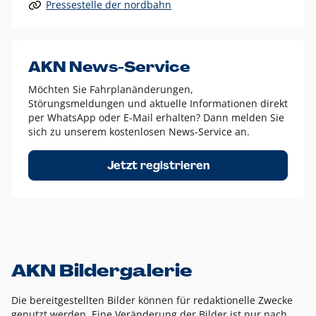
Pressestelle der nordbahn
Alle anderen Logo-Varianten dürfen nur in Ausnahmefällen
eingesetzt werden und bedürfen der vorherigen Absprache
mit der Marketingabteilung.
Diese Ausnahmen sind zum Beispiel:
AKN News-Service
weißes Logo auf anderen farbigen Hintergründen als
Möchten Sie Fahrplanänderungen,
dem AKN Blau,
Störungsmeldungen und aktuelle Informationen direkt
weißes Logo auf Fotohintergründen,
per WhatsApp oder E-Mail erhalten? Dann melden Sie
sich zu unserem kostenlosen News-Service an.
schwarzes Logo für reine Schwarz-Weiß-Umsetzungen
Um das Logo herum muss ein Schutzraum von jeweils einer
Jetzt registrieren
Höhe bzw. Breite des N aus AKN in alle Richtungen
eingehalten werden – ausgehend vom AKN Schriftzug. In
diesem Bereich dürfen keine anderen Logos, Grafikelemente
oder Ähnliches platziert werden.
AKN Bildergalerie
Die bereitgestellten Bilder können für redaktionelle Zwecke
genutzt werden. Eine Veränderung der Bilder ist nur nach