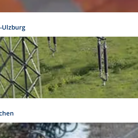
mathöhe. Daraus ergeben sich für gängige Formate
out:
-Ulzburg
r oder kleiner gesetzt werden. Dazu bedarf es jedoch
bteilung.
rchen