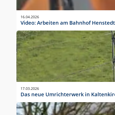
Anwendungsgröße im Layout:
Die Logohöhe beträgt 4 – 10 % der jeweiligen For
16.04.2026
folgende fest definierte Anwendungsgrößen im Lay
Video: Arbeiten am Bahnhof Henstedt
DIN A4 – 11 mm hoch (4 %)
DIN A3 – 15 mm hoch (5 %)
DIN A1 – 39 mm hoch (5 %)
DIN lang – 10 mm hoch (5 %)
1080 x 1080 px – 78 px hoch (7 %)
In Ausnahmefällen darf das Logo jedoch auch größe
stets der vorherigen Absprache mit der Marketinga
17.03.2026
Das neue Umrichterwerk in Kaltenki