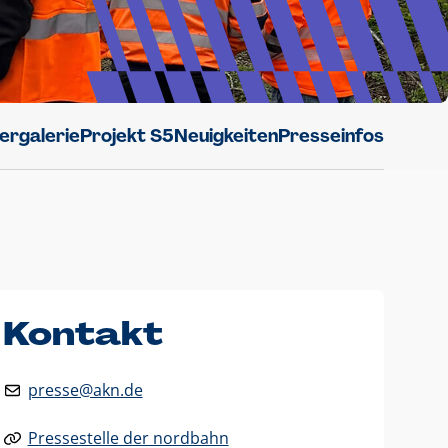
dergalerie
Projekt S5
Neuigkeiten
Presseinfos
Kontakt
presse@akn.de
Pressestelle der nordbahn