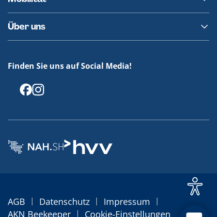
Fundsachen
Häufige Fragen
Barrierefreies Reisen
Über uns
Erklärung Barrierefreiheit
Historie
Medienportal
Finden Sie uns auf Social Media!
Offenlegungen
|
|
|
AGB
Datenschutz
Impressum
|
AKN Beekeeper
Cookie-Einstellungen