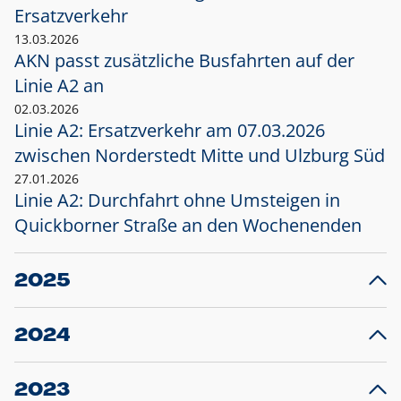
Ersatzverkehr
13.03.2026
AKN passt zusätzliche Busfahrten auf der
Linie A2 an
02.03.2026
Linie A2: Ersatzverkehr am 07.03.2026
zwischen Norderstedt Mitte und Ulzburg Süd
27.01.2026
Linie A2: Durchfahrt ohne Umsteigen in
Quickborner Straße an den Wochenenden
2025
23.12.2025
28
Projekt S5: Start der Bauarbeiten am
F
2024
Bahnhof Henstedt-Ulzburg im Januar 2026
10.12.2024
28
Großprojekt S5: Sperrung der Bahnstraße in
F
2023