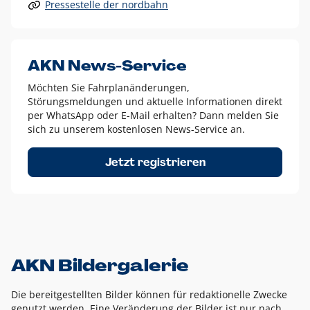
Pressestelle der nordbahn
Alle anderen Logo-Varianten dürfen nur in Ausnahmefällen
eingesetzt werden und bedürfen der vorherigen Absprache
mit der Marketingabteilung.
Diese Ausnahmen sind zum Beispiel:
AKN News-Service
weißes Logo auf anderen farbigen Hintergründen als
Möchten Sie Fahrplanänderungen,
dem AKN Blau,
Störungsmeldungen und aktuelle Informationen direkt
weißes Logo auf Fotohintergründen,
per WhatsApp oder E-Mail erhalten? Dann melden Sie
sich zu unserem kostenlosen News-Service an.
schwarzes Logo für reine Schwarz-Weiß-Umsetzungen
Um das Logo herum muss ein Schutzraum von jeweils einer
Jetzt registrieren
Höhe bzw. Breite des N aus AKN in alle Richtungen
eingehalten werden – ausgehend vom AKN Schriftzug. In
diesem Bereich dürfen keine anderen Logos, Grafikelemente
oder Ähnliches platziert werden.
AKN Bildergalerie
Die bereitgestellten Bilder können für redaktionelle Zwecke
genutzt werden. Eine Veränderung der Bilder ist nur nach