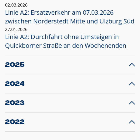
02.03.2026
Linie A2: Ersatzverkehr am 07.03.2026
zwischen Norderstedt Mitte und Ulzburg Süd
27.01.2026
Linie A2: Durchfahrt ohne Umsteigen in
Quickborner Straße an den Wochenenden
2025
23.12.2025
28
Projekt S5: Start der Bauarbeiten am
F
2024
Bahnhof Henstedt-Ulzburg im Januar 2026
10.12.2024
28
Großprojekt S5: Sperrung der Bahnstraße in
F
2023
Ellerau mit Ausweitung des Ersatzverkehrs
20.12.2023
14
Schleswig-Holstein verlängert den
A
2022
Verkehrsvertrag der AKN und bestellt den
T
22.12.2022
12
Expresszug für die Strecke Norderstedt -
Baustart S21 am 16.01.2023: Fahrplan
B