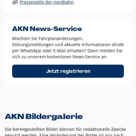
Pressestelle der nordbahn
Alle anderen Logo-Varianten dürfen nur in Ausnahmefällen
eingesetzt werden und bedürfen der vorherigen Absprache
mit der Marketingabteilung.
Diese Ausnahmen sind zum Beispiel:
AKN News-Service
weißes Logo auf anderen farbigen Hintergründen als
Möchten Sie Fahrplanänderungen,
dem AKN Blau,
Störungsmeldungen und aktuelle Informationen direkt
weißes Logo auf Fotohintergründen,
per WhatsApp oder E-Mail erhalten? Dann melden Sie
sich zu unserem kostenlosen News-Service an.
schwarzes Logo für reine Schwarz-Weiß-Umsetzungen
Um das Logo herum muss ein Schutzraum von jeweils einer
Jetzt registrieren
Höhe bzw. Breite des N aus AKN in alle Richtungen
eingehalten werden – ausgehend vom AKN Schriftzug. In
diesem Bereich dürfen keine anderen Logos, Grafikelemente
oder Ähnliches platziert werden.
AKN Bildergalerie
Die bereitgestellten Bilder können für redaktionelle Zwecke
genutzt werden. Eine Veränderung der Bilder ist nur nach