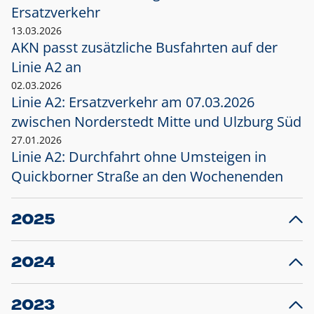
Ersatzverkehr
13.03.2026
AKN passt zusätzliche Busfahrten auf der
Linie A2 an
02.03.2026
Linie A2: Ersatzverkehr am 07.03.2026
zwischen Norderstedt Mitte und Ulzburg Süd
27.01.2026
Linie A2: Durchfahrt ohne Umsteigen in
Quickborner Straße an den Wochenenden
2025
23.12.2025
28
Projekt S5: Start der Bauarbeiten am
F
2024
Bahnhof Henstedt-Ulzburg im Januar 2026
10.12.2024
28
Großprojekt S5: Sperrung der Bahnstraße in
F
2023