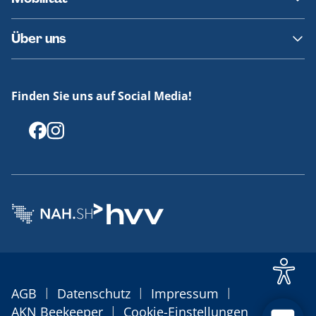
Fundsachen
Häufige Fragen
Barrierefreies Reisen
Über uns
Erklärung Barrierefreiheit
Historie
Medienportal
Finden Sie uns auf Social Media!
Offenlegungen
|
|
|
AGB
Datenschutz
Impressum
|
AKN Beekeeper
Cookie-Einstellungen