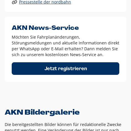
Pressestelle der nordbahn
Alle anderen Logo-Varianten dürfen nur in Ausnahmefällen
eingesetzt werden und bedürfen der vorherigen Absprache
mit der Marketingabteilung.
Diese Ausnahmen sind zum Beispiel:
AKN News-Service
weißes Logo auf anderen farbigen Hintergründen als
Möchten Sie Fahrplanänderungen,
dem AKN Blau,
Störungsmeldungen und aktuelle Informationen direkt
weißes Logo auf Fotohintergründen,
per WhatsApp oder E-Mail erhalten? Dann melden Sie
sich zu unserem kostenlosen News-Service an.
schwarzes Logo für reine Schwarz-Weiß-Umsetzungen
Um das Logo herum muss ein Schutzraum von jeweils einer
Jetzt registrieren
Höhe bzw. Breite des N aus AKN in alle Richtungen
eingehalten werden – ausgehend vom AKN Schriftzug. In
diesem Bereich dürfen keine anderen Logos, Grafikelemente
oder Ähnliches platziert werden.
AKN Bildergalerie
Die bereitgestellten Bilder können für redaktionelle Zwecke
genutzt werden. Eine Veränderung der Bilder ist nur nach