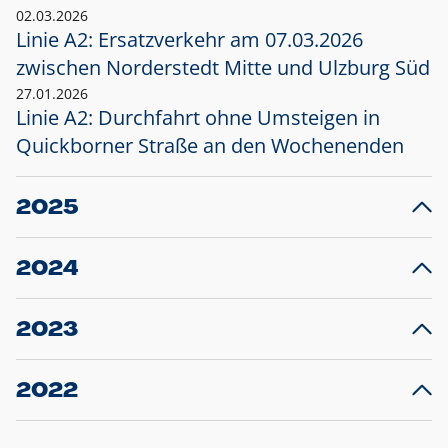
02.03.2026
Linie A2: Ersatzverkehr am 07.03.2026
zwischen Norderstedt Mitte und Ulzburg Süd
27.01.2026
Linie A2: Durchfahrt ohne Umsteigen in
Quickborner Straße an den Wochenenden
2025
23.12.2025
28
Projekt S5: Start der Bauarbeiten am
F
2024
Bahnhof Henstedt-Ulzburg im Januar 2026
10.12.2024
28
Großprojekt S5: Sperrung der Bahnstraße in
F
2023
Ellerau mit Ausweitung des Ersatzverkehrs
20.12.2023
14
Schleswig-Holstein verlängert den
A
2022
Verkehrsvertrag der AKN und bestellt den
T
22.12.2022
12
Expresszug für die Strecke Norderstedt -
Baustart S21 am 16.01.2023: Fahrplan
B