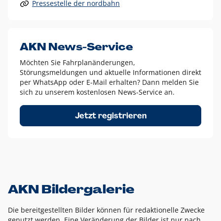
Pressestelle der nordbahn
Alle anderen Logo-Varianten dürfen nur in Ausnahmefällen
eingesetzt werden und bedürfen der vorherigen Absprache
mit der Marketingabteilung.
Diese Ausnahmen sind zum Beispiel:
AKN News-Service
weißes Logo auf anderen farbigen Hintergründen als
Möchten Sie Fahrplanänderungen,
dem AKN Blau,
Störungsmeldungen und aktuelle Informationen direkt
weißes Logo auf Fotohintergründen,
per WhatsApp oder E-Mail erhalten? Dann melden Sie
sich zu unserem kostenlosen News-Service an.
schwarzes Logo für reine Schwarz-Weiß-Umsetzungen
Um das Logo herum muss ein Schutzraum von jeweils einer
Jetzt registrieren
Höhe bzw. Breite des N aus AKN in alle Richtungen
eingehalten werden – ausgehend vom AKN Schriftzug. In
diesem Bereich dürfen keine anderen Logos, Grafikelemente
oder Ähnliches platziert werden.
AKN Bildergalerie
Die bereitgestellten Bilder können für redaktionelle Zwecke
genutzt werden. Eine Veränderung der Bilder ist nur nach