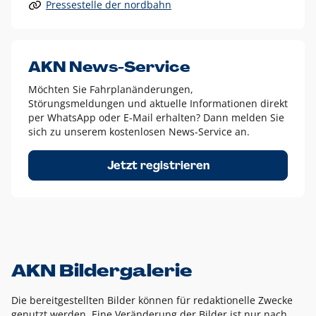
Pressestelle der nordbahn
Alle anderen Logo-Varianten dürfen nur in Ausnahmefällen
eingesetzt werden und bedürfen der vorherigen Absprache
mit der Marketingabteilung.
Diese Ausnahmen sind zum Beispiel:
AKN News-Service
weißes Logo auf anderen farbigen Hintergründen als
Möchten Sie Fahrplanänderungen,
dem AKN Blau,
Störungsmeldungen und aktuelle Informationen direkt
weißes Logo auf Fotohintergründen,
per WhatsApp oder E-Mail erhalten? Dann melden Sie
sich zu unserem kostenlosen News-Service an.
schwarzes Logo für reine Schwarz-Weiß-Umsetzungen
Um das Logo herum muss ein Schutzraum von jeweils einer
Jetzt registrieren
Höhe bzw. Breite des N aus AKN in alle Richtungen
eingehalten werden – ausgehend vom AKN Schriftzug. In
diesem Bereich dürfen keine anderen Logos, Grafikelemente
oder Ähnliches platziert werden.
AKN Bildergalerie
Die bereitgestellten Bilder können für redaktionelle Zwecke
genutzt werden. Eine Veränderung der Bilder ist nur nach