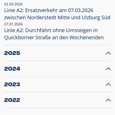
02.03.2026
Linie A2: Ersatzverkehr am 07.03.2026
zwischen Norderstedt Mitte und Ulzburg Süd
27.01.2026
Linie A2: Durchfahrt ohne Umsteigen in
Quickborner Straße an den Wochenenden
2025
23.12.2025
28
Projekt S5: Start der Bauarbeiten am
F
2024
Bahnhof Henstedt-Ulzburg im Januar 2026
10.12.2024
28
Großprojekt S5: Sperrung der Bahnstraße in
F
2023
Ellerau mit Ausweitung des Ersatzverkehrs
20.12.2023
14
Schleswig-Holstein verlängert den
A
2022
Verkehrsvertrag der AKN und bestellt den
T
22.12.2022
12
Expresszug für die Strecke Norderstedt -
Baustart S21 am 16.01.2023: Fahrplan
B