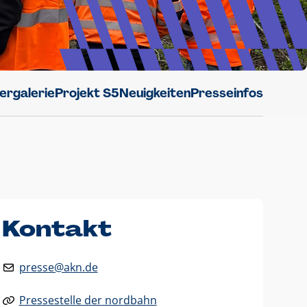
dergalerie
Projekt S5
Neuigkeiten
Presseinfos
Kontakt
presse@akn.de
Pressestelle der nordbahn