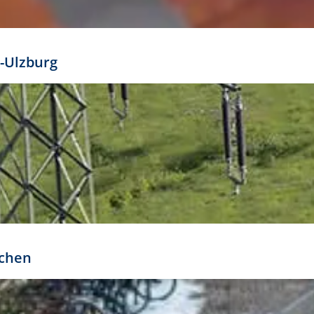
mathöhe. Daraus ergeben sich für gängige Formate
out:
-Ulzburg
r oder kleiner gesetzt werden. Dazu bedarf es jedoch
bteilung.
rchen