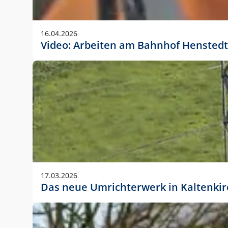
Anwendungsgröße im Layout:
Die Logohöhe beträgt 4 – 10 % der jeweiligen For
16.04.2026
folgende fest definierte Anwendungsgrößen im Lay
Video: Arbeiten am Bahnhof Henstedt
DIN A4 – 11 mm hoch (4 %)
DIN A3 – 15 mm hoch (5 %)
DIN A1 – 39 mm hoch (5 %)
DIN lang – 10 mm hoch (5 %)
1080 x 1080 px – 78 px hoch (7 %)
In Ausnahmefällen darf das Logo jedoch auch größe
stets der vorherigen Absprache mit der Marketinga
17.03.2026
Das neue Umrichterwerk in Kaltenki