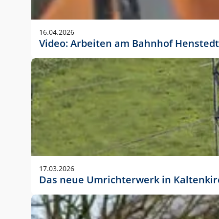
Anwendungsgröße im Layout:
Die Logohöhe beträgt 4 – 10 % der jeweiligen For
16.04.2026
folgende fest definierte Anwendungsgrößen im Lay
Video: Arbeiten am Bahnhof Henstedt
DIN A4 – 11 mm hoch (4 %)
DIN A3 – 15 mm hoch (5 %)
DIN A1 – 39 mm hoch (5 %)
DIN lang – 10 mm hoch (5 %)
1080 x 1080 px – 78 px hoch (7 %)
In Ausnahmefällen darf das Logo jedoch auch größe
stets der vorherigen Absprache mit der Marketinga
17.03.2026
Das neue Umrichterwerk in Kaltenki