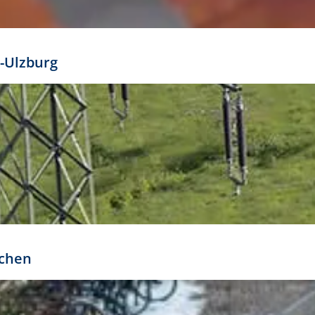
mathöhe. Daraus ergeben sich für gängige Formate
out:
-Ulzburg
r oder kleiner gesetzt werden. Dazu bedarf es jedoch
bteilung.
rchen