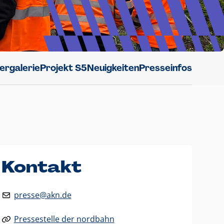
dergalerie
Projekt S5
Neuigkeiten
Presseinfos
Kontakt
presse@akn.de
Pressestelle der nordbahn