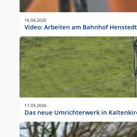
Anwendungsgröße im Layout:
Die Logohöhe beträgt 4 – 10 % der jeweiligen For
16.04.2026
folgende fest definierte Anwendungsgrößen im Lay
Video: Arbeiten am Bahnhof Henstedt
DIN A4 – 11 mm hoch (4 %)
DIN A3 – 15 mm hoch (5 %)
DIN A1 – 39 mm hoch (5 %)
DIN lang – 10 mm hoch (5 %)
1080 x 1080 px – 78 px hoch (7 %)
In Ausnahmefällen darf das Logo jedoch auch größe
stets der vorherigen Absprache mit der Marketinga
17.03.2026
Das neue Umrichterwerk in Kaltenki