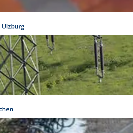
mathöhe. Daraus ergeben sich für gängige Formate
out:
-Ulzburg
r oder kleiner gesetzt werden. Dazu bedarf es jedoch
bteilung.
rchen