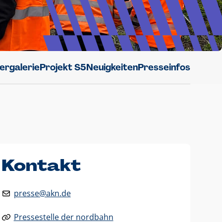
dergalerie
Projekt S5
Neuigkeiten
Presseinfos
Kontakt
presse@akn.de
Pressestelle der nordbahn