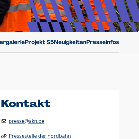
dergalerie
Projekt S5
Neuigkeiten
Presseinfos
Kontakt
presse@akn.de
Pressestelle der nordbahn