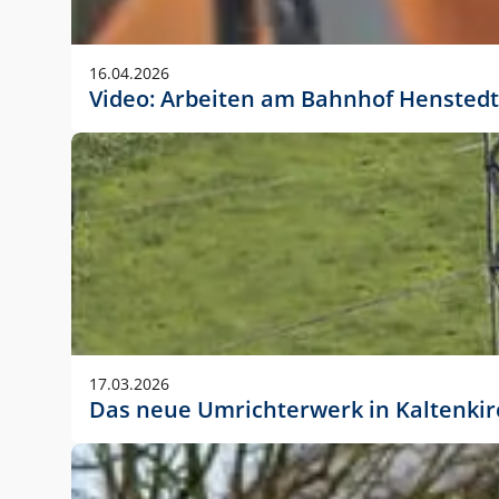
Anwendungsgröße im Layout:
Die Logohöhe beträgt 4 – 10 % der jeweiligen For
16.04.2026
folgende fest definierte Anwendungsgrößen im Lay
Video: Arbeiten am Bahnhof Henstedt
DIN A4 – 11 mm hoch (4 %)
DIN A3 – 15 mm hoch (5 %)
DIN A1 – 39 mm hoch (5 %)
DIN lang – 10 mm hoch (5 %)
1080 x 1080 px – 78 px hoch (7 %)
In Ausnahmefällen darf das Logo jedoch auch größe
stets der vorherigen Absprache mit der Marketinga
17.03.2026
Das neue Umrichterwerk in Kaltenki