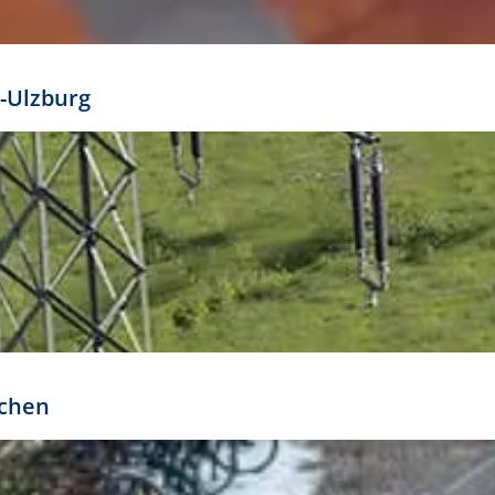
mathöhe. Daraus ergeben sich für gängige Formate
out:
-Ulzburg
r oder kleiner gesetzt werden. Dazu bedarf es jedoch
bteilung.
rchen