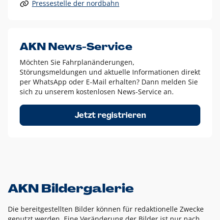
Pressestelle der nordbahn
Alle anderen Logo-Varianten dürfen nur in Ausnahmefällen
eingesetzt werden und bedürfen der vorherigen Absprache
mit der Marketingabteilung.
Diese Ausnahmen sind zum Beispiel:
AKN News-Service
weißes Logo auf anderen farbigen Hintergründen als
Möchten Sie Fahrplanänderungen,
dem AKN Blau,
Störungsmeldungen und aktuelle Informationen direkt
weißes Logo auf Fotohintergründen,
per WhatsApp oder E-Mail erhalten? Dann melden Sie
sich zu unserem kostenlosen News-Service an.
schwarzes Logo für reine Schwarz-Weiß-Umsetzungen
Um das Logo herum muss ein Schutzraum von jeweils einer
Jetzt registrieren
Höhe bzw. Breite des N aus AKN in alle Richtungen
eingehalten werden – ausgehend vom AKN Schriftzug. In
diesem Bereich dürfen keine anderen Logos, Grafikelemente
oder Ähnliches platziert werden.
AKN Bildergalerie
Die bereitgestellten Bilder können für redaktionelle Zwecke
genutzt werden. Eine Veränderung der Bilder ist nur nach