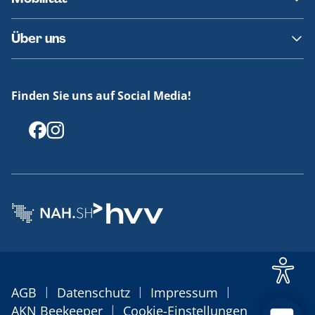
Fundsachen
Häufige Fragen
Barrierefreies Reisen
Über uns
Erklärung Barrierefreiheit
Historie
Medienportal
Finden Sie uns auf Social Media!
Offenlegungen
|
|
|
AGB
Datenschutz
Impressum
|
AKN Beekeeper
Cookie-Einstellungen