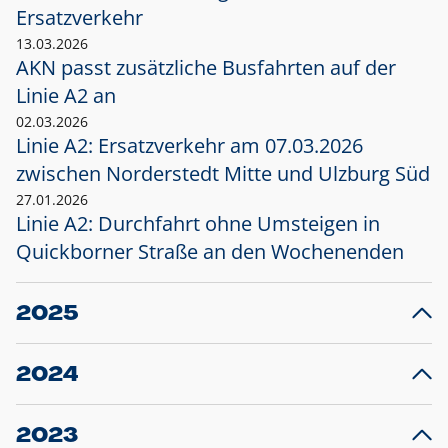
Ersatzverkehr
13.03.2026
AKN passt zusätzliche Busfahrten auf der
Linie A2 an
02.03.2026
Linie A2: Ersatzverkehr am 07.03.2026
zwischen Norderstedt Mitte und Ulzburg Süd
27.01.2026
Linie A2: Durchfahrt ohne Umsteigen in
Quickborner Straße an den Wochenenden
2025
23.12.2025
28
Projekt S5: Start der Bauarbeiten am
F
2024
Bahnhof Henstedt-Ulzburg im Januar 2026
10.12.2024
28
Großprojekt S5: Sperrung der Bahnstraße in
F
2023