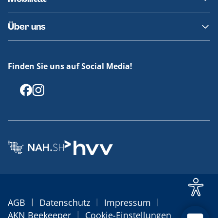
Fundsachen
Häufige Fragen
Barrierefreies Reisen
Über uns
Erklärung Barrierefreiheit
Historie
Medienportal
Finden Sie uns auf Social Media!
Offenlegungen
|
|
|
AGB
Datenschutz
Impressum
|
AKN Beekeeper
Cookie-Einstellungen