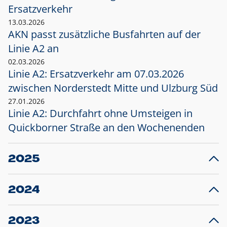
Ersatzverkehr
13.03.2026
AKN passt zusätzliche Busfahrten auf der
Linie A2 an
02.03.2026
Linie A2: Ersatzverkehr am 07.03.2026
zwischen Norderstedt Mitte und Ulzburg Süd
27.01.2026
Linie A2: Durchfahrt ohne Umsteigen in
Quickborner Straße an den Wochenenden
2025
23.12.2025
28
Projekt S5: Start der Bauarbeiten am
F
2024
Bahnhof Henstedt-Ulzburg im Januar 2026
10.12.2024
28
Großprojekt S5: Sperrung der Bahnstraße in
F
2023