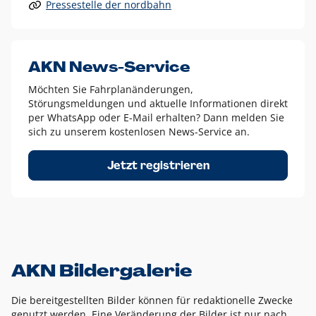
Pressestelle der nordbahn
Alle anderen Logo-Varianten dürfen nur in Ausnahmefällen
eingesetzt werden und bedürfen der vorherigen Absprache
mit der Marketingabteilung.
Diese Ausnahmen sind zum Beispiel:
AKN News-Service
weißes Logo auf anderen farbigen Hintergründen als
Möchten Sie Fahrplanänderungen,
dem AKN Blau,
Störungsmeldungen und aktuelle Informationen direkt
weißes Logo auf Fotohintergründen,
per WhatsApp oder E-Mail erhalten? Dann melden Sie
sich zu unserem kostenlosen News-Service an.
schwarzes Logo für reine Schwarz-Weiß-Umsetzungen
Um das Logo herum muss ein Schutzraum von jeweils einer
Jetzt registrieren
Höhe bzw. Breite des N aus AKN in alle Richtungen
eingehalten werden – ausgehend vom AKN Schriftzug. In
diesem Bereich dürfen keine anderen Logos, Grafikelemente
oder Ähnliches platziert werden.
AKN Bildergalerie
Die bereitgestellten Bilder können für redaktionelle Zwecke
genutzt werden. Eine Veränderung der Bilder ist nur nach