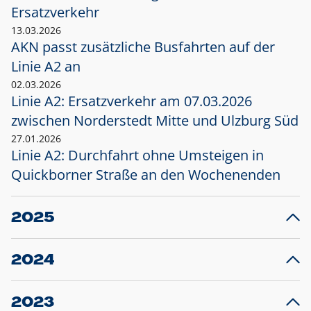
Ersatzverkehr
13.03.2026
AKN passt zusätzliche Busfahrten auf der
Linie A2 an
02.03.2026
Linie A2: Ersatzverkehr am 07.03.2026
zwischen Norderstedt Mitte und Ulzburg Süd
27.01.2026
Linie A2: Durchfahrt ohne Umsteigen in
Quickborner Straße an den Wochenenden
2025
23.12.2025
28
Projekt S5: Start der Bauarbeiten am
F
2024
Bahnhof Henstedt-Ulzburg im Januar 2026
10.12.2024
28
Großprojekt S5: Sperrung der Bahnstraße in
F
2023