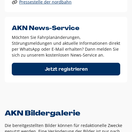
Pressestelle der nordbahn
Alle anderen Logo-Varianten dürfen nur in Ausnahmefällen
eingesetzt werden und bedürfen der vorherigen Absprache
mit der Marketingabteilung.
Diese Ausnahmen sind zum Beispiel:
AKN News-Service
weißes Logo auf anderen farbigen Hintergründen als
Möchten Sie Fahrplanänderungen,
dem AKN Blau,
Störungsmeldungen und aktuelle Informationen direkt
weißes Logo auf Fotohintergründen,
per WhatsApp oder E-Mail erhalten? Dann melden Sie
sich zu unserem kostenlosen News-Service an.
schwarzes Logo für reine Schwarz-Weiß-Umsetzungen
Um das Logo herum muss ein Schutzraum von jeweils einer
Jetzt registrieren
Höhe bzw. Breite des N aus AKN in alle Richtungen
eingehalten werden – ausgehend vom AKN Schriftzug. In
diesem Bereich dürfen keine anderen Logos, Grafikelemente
oder Ähnliches platziert werden.
AKN Bildergalerie
Die bereitgestellten Bilder können für redaktionelle Zwecke
genutzt werden. Eine Veränderung der Bilder ist nur nach