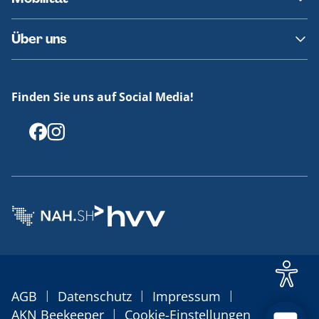
Fundsachen
Häufige Fragen
Barrierefreies Reisen
Über uns
Erklärung Barrierefreiheit
Historie
Medienportal
Finden Sie uns auf Social Media!
Offenlegungen
|
|
|
AGB
Datenschutz
Impressum
|
AKN Beekeeper
Cookie-Einstellungen