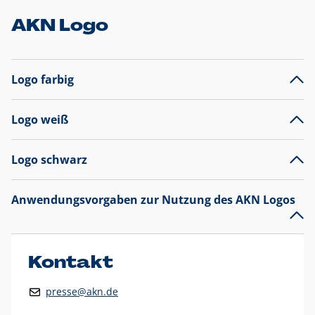
AKN Logo
Logo farbig
Logo weiß
Logo schwarz
Anwendungsvorgaben zur Nutzung des AKN Logos
Das AKN Logo
legt den Fokus auf die Typografie und
präsentiert sich als reine Wortmarke mit markantem
Unterstrich und
darf nicht verändert
werden
.
Kontakt
Auf weißen Hintergründen wird das Logo farbig in AKN Blau
presse@akn.de
und Rot dargestellt. Die weiße Logovariante wird
ausschließlich auf AKN Blau als Hintergrundfarbe eingesetzt.