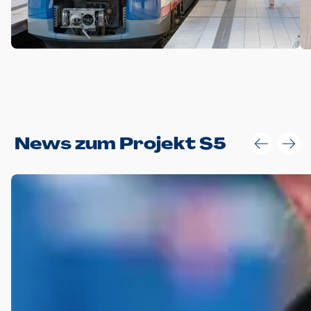
Anwendungsgröße im Layout:
News zum Projekt S5
Die Logohöhe beträgt 4 – 10 % der jeweiligen Formathöhe.
Daraus ergeben sich für gängige Formate folgende fest
definierte Anwendungsgrößen im Layout:
DIN A4 – 11 mm hoch (4 %)
DIN A3 – 15 mm hoch (5 %)
DIN A1 – 39 mm hoch (5 %)
DIN lang – 10 mm hoch (5 %)
1080 x 1080 px – 78 px hoch (7 %)
In Ausnahmefällen darf das Logo jedoch auch größer oder
kleiner gesetzt werden. Dazu bedarf es jedoch stets der