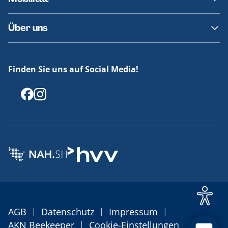
Fundsachen
Häufige Fragen
Barrierefreies Reisen
Über uns
Erklärung Barrierefreiheit
Historie
Medienportal
Finden Sie uns auf Social Media!
Offenlegungen
|
|
|
AGB
Datenschutz
Impressum
|
AKN Beekeeper
Cookie-Einstellungen