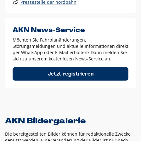
Pressestelle der nordbahn
Alle anderen Logo-Varianten dürfen nur in Ausnahmefällen
eingesetzt werden und bedürfen der vorherigen Absprache
mit der Marketingabteilung.
Diese Ausnahmen sind zum Beispiel:
AKN News-Service
weißes Logo auf anderen farbigen Hintergründen als
Möchten Sie Fahrplanänderungen,
dem AKN Blau,
Störungsmeldungen und aktuelle Informationen direkt
weißes Logo auf Fotohintergründen,
per WhatsApp oder E-Mail erhalten? Dann melden Sie
sich zu unserem kostenlosen News-Service an.
schwarzes Logo für reine Schwarz-Weiß-Umsetzungen
Um das Logo herum muss ein Schutzraum von jeweils einer
Jetzt registrieren
Höhe bzw. Breite des N aus AKN in alle Richtungen
eingehalten werden – ausgehend vom AKN Schriftzug. In
diesem Bereich dürfen keine anderen Logos, Grafikelemente
oder Ähnliches platziert werden.
AKN Bildergalerie
Die bereitgestellten Bilder können für redaktionelle Zwecke
genutzt werden. Eine Veränderung der Bilder ist nur nach