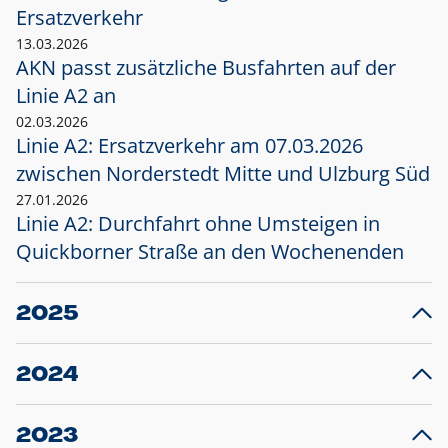
Ersatzverkehr
13.03.2026
AKN passt zusätzliche Busfahrten auf der
Linie A2 an
02.03.2026
Linie A2: Ersatzverkehr am 07.03.2026
zwischen Norderstedt Mitte und Ulzburg Süd
27.01.2026
Linie A2: Durchfahrt ohne Umsteigen in
Quickborner Straße an den Wochenenden
2025
23.12.2025
28
Projekt S5: Start der Bauarbeiten am
F
2024
Bahnhof Henstedt-Ulzburg im Januar 2026
10.12.2024
28
Großprojekt S5: Sperrung der Bahnstraße in
F
2023