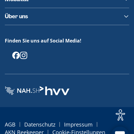
Fundsachen
Häufige Fragen
Barrierefreies Reisen
Über uns
Erklärung Barrierefreiheit
Historie
Medienportal
Finden Sie uns auf Social Media!
Offenlegungen
|
|
|
AGB
Datenschutz
Impressum
|
AKN Beekeeper
Cookie-Einstellungen