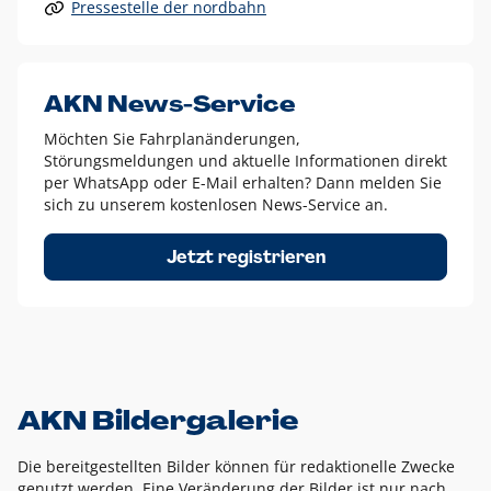
Pressestelle der nordbahn
Alle anderen Logo-Varianten dürfen nur in Ausnahmefällen
eingesetzt werden und bedürfen der vorherigen Absprache
mit der Marketingabteilung.
Diese Ausnahmen sind zum Beispiel:
AKN News-Service
weißes Logo auf anderen farbigen Hintergründen als
Möchten Sie Fahrplanänderungen,
dem AKN Blau,
Störungsmeldungen und aktuelle Informationen direkt
weißes Logo auf Fotohintergründen,
per WhatsApp oder E-Mail erhalten? Dann melden Sie
sich zu unserem kostenlosen News-Service an.
schwarzes Logo für reine Schwarz-Weiß-Umsetzungen
Um das Logo herum muss ein Schutzraum von jeweils einer
Jetzt registrieren
Höhe bzw. Breite des N aus AKN in alle Richtungen
eingehalten werden – ausgehend vom AKN Schriftzug. In
diesem Bereich dürfen keine anderen Logos, Grafikelemente
oder Ähnliches platziert werden.
AKN Bildergalerie
Die bereitgestellten Bilder können für redaktionelle Zwecke
genutzt werden. Eine Veränderung der Bilder ist nur nach