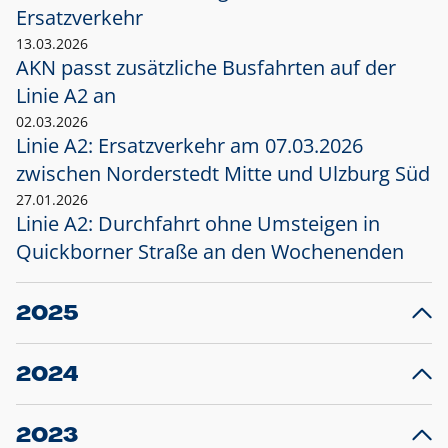
Ersatzverkehr
13.03.2026
AKN passt zusätzliche Busfahrten auf der
Linie A2 an
02.03.2026
Linie A2: Ersatzverkehr am 07.03.2026
zwischen Norderstedt Mitte und Ulzburg Süd
27.01.2026
Linie A2: Durchfahrt ohne Umsteigen in
Quickborner Straße an den Wochenenden
2025
23.12.2025
28
Projekt S5: Start der Bauarbeiten am
F
2024
Bahnhof Henstedt-Ulzburg im Januar 2026
10.12.2024
28
Großprojekt S5: Sperrung der Bahnstraße in
F
2023