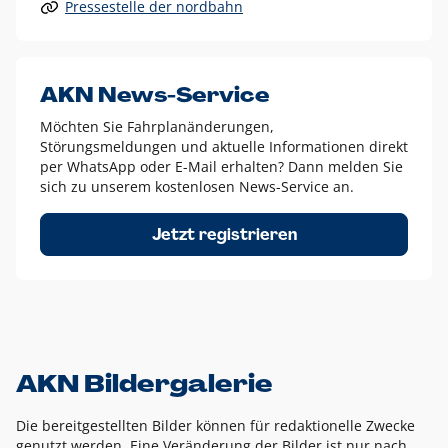
Pressestelle der nordbahn
Alle anderen Logo-Varianten dürfen nur in Ausnahmefällen
eingesetzt werden und bedürfen der vorherigen Absprache
mit der Marketingabteilung.
Diese Ausnahmen sind zum Beispiel:
AKN News-Service
weißes Logo auf anderen farbigen Hintergründen als
Möchten Sie Fahrplanänderungen,
dem AKN Blau,
Störungsmeldungen und aktuelle Informationen direkt
weißes Logo auf Fotohintergründen,
per WhatsApp oder E-Mail erhalten? Dann melden Sie
sich zu unserem kostenlosen News-Service an.
schwarzes Logo für reine Schwarz-Weiß-Umsetzungen
Um das Logo herum muss ein Schutzraum von jeweils einer
Jetzt registrieren
Höhe bzw. Breite des N aus AKN in alle Richtungen
eingehalten werden – ausgehend vom AKN Schriftzug. In
diesem Bereich dürfen keine anderen Logos, Grafikelemente
oder Ähnliches platziert werden.
AKN Bildergalerie
Die bereitgestellten Bilder können für redaktionelle Zwecke
genutzt werden. Eine Veränderung der Bilder ist nur nach