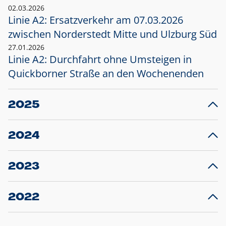
02.03.2026
Linie A2: Ersatzverkehr am 07.03.2026
zwischen Norderstedt Mitte und Ulzburg Süd
27.01.2026
Linie A2: Durchfahrt ohne Umsteigen in
Quickborner Straße an den Wochenenden
2025
23.12.2025
28
Projekt S5: Start der Bauarbeiten am
F
2024
Bahnhof Henstedt-Ulzburg im Januar 2026
10.12.2024
28
Großprojekt S5: Sperrung der Bahnstraße in
F
2023
Ellerau mit Ausweitung des Ersatzverkehrs
20.12.2023
14
Schleswig-Holstein verlängert den
A
2022
Verkehrsvertrag der AKN und bestellt den
T
22.12.2022
12
Expresszug für die Strecke Norderstedt -
Baustart S21 am 16.01.2023: Fahrplan
B