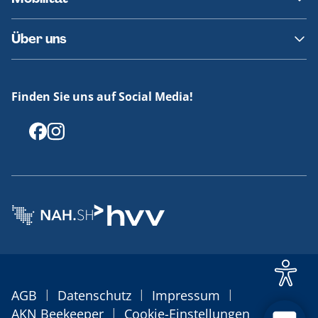
Fundsachen
Häufige Fragen
Barrierefreies Reisen
Über uns
Erklärung Barrierefreiheit
Historie
Medienportal
Finden Sie uns auf Social Media!
Offenlegungen
|
|
|
AGB
Datenschutz
Impressum
|
AKN Beekeeper
Cookie-Einstellungen