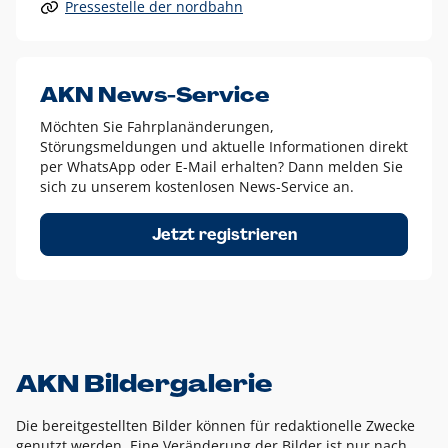
Pressestelle der nordbahn
Alle anderen Logo-Varianten dürfen nur in Ausnahmefällen
eingesetzt werden und bedürfen der vorherigen Absprache
mit der Marketingabteilung.
Diese Ausnahmen sind zum Beispiel:
AKN News-Service
weißes Logo auf anderen farbigen Hintergründen als
Möchten Sie Fahrplanänderungen,
dem AKN Blau,
Störungsmeldungen und aktuelle Informationen direkt
weißes Logo auf Fotohintergründen,
per WhatsApp oder E-Mail erhalten? Dann melden Sie
sich zu unserem kostenlosen News-Service an.
schwarzes Logo für reine Schwarz-Weiß-Umsetzungen
Um das Logo herum muss ein Schutzraum von jeweils einer
Jetzt registrieren
Höhe bzw. Breite des N aus AKN in alle Richtungen
eingehalten werden – ausgehend vom AKN Schriftzug. In
diesem Bereich dürfen keine anderen Logos, Grafikelemente
oder Ähnliches platziert werden.
AKN Bildergalerie
Die bereitgestellten Bilder können für redaktionelle Zwecke
genutzt werden. Eine Veränderung der Bilder ist nur nach