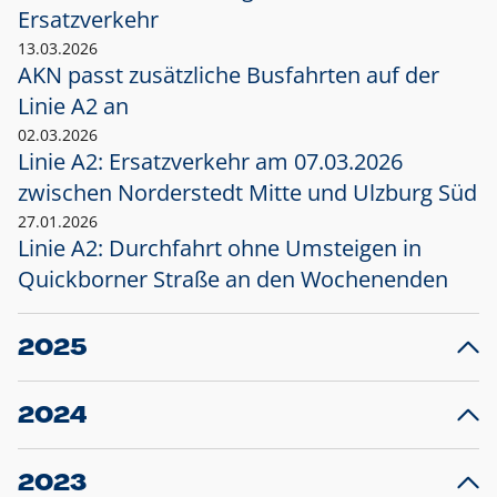
Ersatzverkehr
13.03.2026
AKN passt zusätzliche Busfahrten auf der
Linie A2 an
02.03.2026
Linie A2: Ersatzverkehr am 07.03.2026
zwischen Norderstedt Mitte und Ulzburg Süd
27.01.2026
Linie A2: Durchfahrt ohne Umsteigen in
Quickborner Straße an den Wochenenden
2025
23.12.2025
28
Projekt S5: Start der Bauarbeiten am
F
2024
Bahnhof Henstedt-Ulzburg im Januar 2026
10.12.2024
28
Großprojekt S5: Sperrung der Bahnstraße in
F
2023