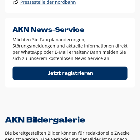
Pressestelle der nordbahn
Alle anderen Logo-Varianten dürfen nur in Ausnahmefällen
eingesetzt werden und bedürfen der vorherigen Absprache
mit der Marketingabteilung.
Diese Ausnahmen sind zum Beispiel:
AKN News-Service
weißes Logo auf anderen farbigen Hintergründen als
Möchten Sie Fahrplanänderungen,
dem AKN Blau,
Störungsmeldungen und aktuelle Informationen direkt
weißes Logo auf Fotohintergründen,
per WhatsApp oder E-Mail erhalten? Dann melden Sie
sich zu unserem kostenlosen News-Service an.
schwarzes Logo für reine Schwarz-Weiß-Umsetzungen
Um das Logo herum muss ein Schutzraum von jeweils einer
Jetzt registrieren
Höhe bzw. Breite des N aus AKN in alle Richtungen
eingehalten werden – ausgehend vom AKN Schriftzug. In
diesem Bereich dürfen keine anderen Logos, Grafikelemente
oder Ähnliches platziert werden.
AKN Bildergalerie
Die bereitgestellten Bilder können für redaktionelle Zwecke
genutzt werden. Eine Veränderung der Bilder ist nur nach