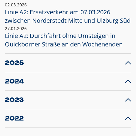
02.03.2026
Linie A2: Ersatzverkehr am 07.03.2026
zwischen Norderstedt Mitte und Ulzburg Süd
27.01.2026
Linie A2: Durchfahrt ohne Umsteigen in
Quickborner Straße an den Wochenenden
2025
23.12.2025
28
Projekt S5: Start der Bauarbeiten am
F
2024
Bahnhof Henstedt-Ulzburg im Januar 2026
10.12.2024
28
Großprojekt S5: Sperrung der Bahnstraße in
F
2023
Ellerau mit Ausweitung des Ersatzverkehrs
20.12.2023
14
Schleswig-Holstein verlängert den
A
2022
Verkehrsvertrag der AKN und bestellt den
T
22.12.2022
12
Expresszug für die Strecke Norderstedt -
Baustart S21 am 16.01.2023: Fahrplan
B