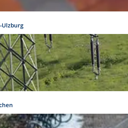
mathöhe. Daraus ergeben sich für gängige Formate
out:
-Ulzburg
r oder kleiner gesetzt werden. Dazu bedarf es jedoch
bteilung.
rchen