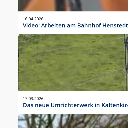
Anwendungsgröße im Layout:
Die Logohöhe beträgt 4 – 10 % der jeweiligen For
16.04.2026
folgende fest definierte Anwendungsgrößen im Lay
Video: Arbeiten am Bahnhof Henstedt
DIN A4 – 11 mm hoch (4 %)
DIN A3 – 15 mm hoch (5 %)
DIN A1 – 39 mm hoch (5 %)
DIN lang – 10 mm hoch (5 %)
1080 x 1080 px – 78 px hoch (7 %)
In Ausnahmefällen darf das Logo jedoch auch größe
stets der vorherigen Absprache mit der Marketinga
17.03.2026
Das neue Umrichterwerk in Kaltenki