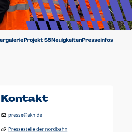
dergalerie
Projekt S5
Neuigkeiten
Presseinfos
Kontakt
presse@akn.de
Pressestelle der nordbahn