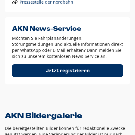
Pressestelle der nordbahn
Alle anderen Logo-Varianten dürfen nur in Ausnahmefällen
eingesetzt werden und bedürfen der vorherigen Absprache
mit der Marketingabteilung.
Diese Ausnahmen sind zum Beispiel:
AKN News-Service
weißes Logo auf anderen farbigen Hintergründen als
Möchten Sie Fahrplanänderungen,
dem AKN Blau,
Störungsmeldungen und aktuelle Informationen direkt
weißes Logo auf Fotohintergründen,
per WhatsApp oder E-Mail erhalten? Dann melden Sie
sich zu unserem kostenlosen News-Service an.
schwarzes Logo für reine Schwarz-Weiß-Umsetzungen
Um das Logo herum muss ein Schutzraum von jeweils einer
Jetzt registrieren
Höhe bzw. Breite des N aus AKN in alle Richtungen
eingehalten werden – ausgehend vom AKN Schriftzug. In
diesem Bereich dürfen keine anderen Logos, Grafikelemente
oder Ähnliches platziert werden.
AKN Bildergalerie
Die bereitgestellten Bilder können für redaktionelle Zwecke
genutzt werden. Eine Veränderung der Bilder ist nur nach