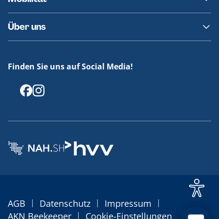
Fundsachen
Häufige Fragen
Barrierefreies Reisen
Über uns
Erklärung Barrierefreiheit
Historie
Medienportal
Finden Sie uns auf Social Media!
Offenlegungen
|
|
|
AGB
Datenschutz
Impressum
|
AKN Beekeeper
Cookie-Einstellungen