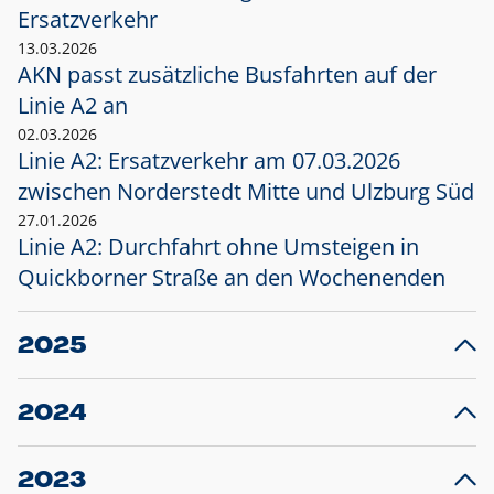
Ersatzverkehr
13.03.2026
AKN passt zusätzliche Busfahrten auf der
Linie A2 an
02.03.2026
Linie A2: Ersatzverkehr am 07.03.2026
zwischen Norderstedt Mitte und Ulzburg Süd
27.01.2026
Linie A2: Durchfahrt ohne Umsteigen in
Quickborner Straße an den Wochenenden
2025
23.12.2025
28
Projekt S5: Start der Bauarbeiten am
F
2024
Bahnhof Henstedt-Ulzburg im Januar 2026
10.12.2024
28
Großprojekt S5: Sperrung der Bahnstraße in
F
2023