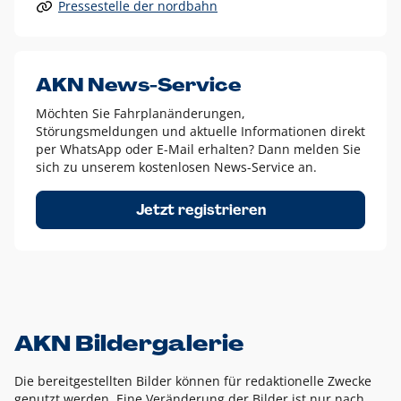
Pressestelle der nordbahn
Alle anderen Logo-Varianten dürfen nur in Ausnahmefällen
eingesetzt werden und bedürfen der vorherigen Absprache
mit der Marketingabteilung.
Diese Ausnahmen sind zum Beispiel:
AKN News-Service
weißes Logo auf anderen farbigen Hintergründen als
Möchten Sie Fahrplanänderungen,
dem AKN Blau,
Störungsmeldungen und aktuelle Informationen direkt
weißes Logo auf Fotohintergründen,
per WhatsApp oder E-Mail erhalten? Dann melden Sie
sich zu unserem kostenlosen News-Service an.
schwarzes Logo für reine Schwarz-Weiß-Umsetzungen
Um das Logo herum muss ein Schutzraum von jeweils einer
Jetzt registrieren
Höhe bzw. Breite des N aus AKN in alle Richtungen
eingehalten werden – ausgehend vom AKN Schriftzug. In
diesem Bereich dürfen keine anderen Logos, Grafikelemente
oder Ähnliches platziert werden.
AKN Bildergalerie
Die bereitgestellten Bilder können für redaktionelle Zwecke
genutzt werden. Eine Veränderung der Bilder ist nur nach