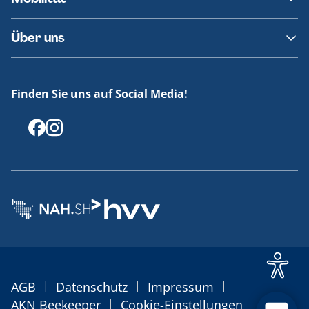
Fundsachen
Häufige Fragen
Barrierefreies Reisen
Über uns
Erklärung Barrierefreiheit
Historie
Medienportal
Finden Sie uns auf Social Media!
Offenlegungen
|
|
|
AGB
Datenschutz
Impressum
|
AKN Beekeeper
Cookie-Einstellungen