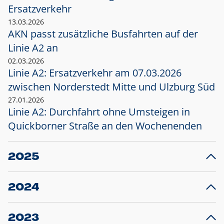
Ersatzverkehr
13.03.2026
AKN passt zusätzliche Busfahrten auf der
Linie A2 an
02.03.2026
Linie A2: Ersatzverkehr am 07.03.2026
zwischen Norderstedt Mitte und Ulzburg Süd
27.01.2026
Linie A2: Durchfahrt ohne Umsteigen in
Quickborner Straße an den Wochenenden
2025
23.12.2025
28
Projekt S5: Start der Bauarbeiten am
F
2024
Bahnhof Henstedt-Ulzburg im Januar 2026
10.12.2024
28
Großprojekt S5: Sperrung der Bahnstraße in
F
2023