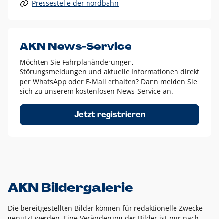
Pressestelle der nordbahn
Alle anderen Logo-Varianten dürfen nur in Ausnahmefällen
eingesetzt werden und bedürfen der vorherigen Absprache
mit der Marketingabteilung.
Diese Ausnahmen sind zum Beispiel:
AKN News-Service
weißes Logo auf anderen farbigen Hintergründen als
Möchten Sie Fahrplanänderungen,
dem AKN Blau,
Störungsmeldungen und aktuelle Informationen direkt
weißes Logo auf Fotohintergründen,
per WhatsApp oder E-Mail erhalten? Dann melden Sie
sich zu unserem kostenlosen News-Service an.
schwarzes Logo für reine Schwarz-Weiß-Umsetzungen
Um das Logo herum muss ein Schutzraum von jeweils einer
Jetzt registrieren
Höhe bzw. Breite des N aus AKN in alle Richtungen
eingehalten werden – ausgehend vom AKN Schriftzug. In
diesem Bereich dürfen keine anderen Logos, Grafikelemente
oder Ähnliches platziert werden.
AKN Bildergalerie
Die bereitgestellten Bilder können für redaktionelle Zwecke
genutzt werden. Eine Veränderung der Bilder ist nur nach