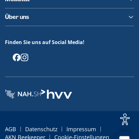
Fundsachen
Häufige Fragen
Barrierefreies Reisen
Über uns
Erklärung Barrierefreiheit
Historie
Medienportal
Finden Sie uns auf Social Media!
Offenlegungen
|
|
|
AGB
Datenschutz
Impressum
|
AKN Beekeeper
Cookie-Einstellungen