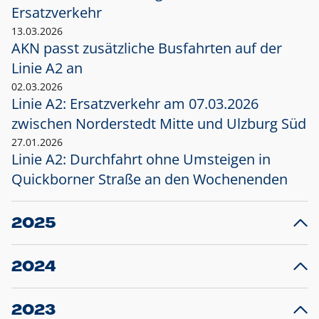
Ersatzverkehr
13.03.2026
AKN passt zusätzliche Busfahrten auf der
Linie A2 an
02.03.2026
Linie A2: Ersatzverkehr am 07.03.2026
zwischen Norderstedt Mitte und Ulzburg Süd
27.01.2026
Linie A2: Durchfahrt ohne Umsteigen in
Quickborner Straße an den Wochenenden
2025
23.12.2025
28
Projekt S5: Start der Bauarbeiten am
F
2024
Bahnhof Henstedt-Ulzburg im Januar 2026
10.12.2024
28
Großprojekt S5: Sperrung der Bahnstraße in
F
2023