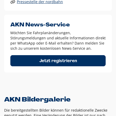
Pressestelle der nordbahn
Alle anderen Logo-Varianten dürfen nur in Ausnahmefällen
eingesetzt werden und bedürfen der vorherigen Absprache
mit der Marketingabteilung.
Diese Ausnahmen sind zum Beispiel:
AKN News-Service
weißes Logo auf anderen farbigen Hintergründen als
Möchten Sie Fahrplanänderungen,
dem AKN Blau,
Störungsmeldungen und aktuelle Informationen direkt
weißes Logo auf Fotohintergründen,
per WhatsApp oder E-Mail erhalten? Dann melden Sie
sich zu unserem kostenlosen News-Service an.
schwarzes Logo für reine Schwarz-Weiß-Umsetzungen
Um das Logo herum muss ein Schutzraum von jeweils einer
Jetzt registrieren
Höhe bzw. Breite des N aus AKN in alle Richtungen
eingehalten werden – ausgehend vom AKN Schriftzug. In
diesem Bereich dürfen keine anderen Logos, Grafikelemente
oder Ähnliches platziert werden.
AKN Bildergalerie
Die bereitgestellten Bilder können für redaktionelle Zwecke
genutzt werden. Eine Veränderung der Bilder ist nur nach