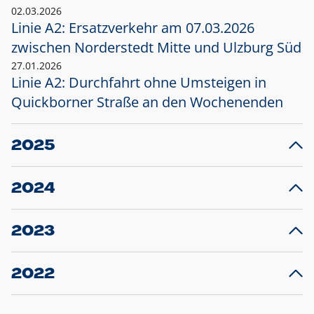
02.03.2026
Linie A2: Ersatzverkehr am 07.03.2026
zwischen Norderstedt Mitte und Ulzburg Süd
27.01.2026
Linie A2: Durchfahrt ohne Umsteigen in
Quickborner Straße an den Wochenenden
2025
23.12.2025
28
Projekt S5: Start der Bauarbeiten am
F
2024
Bahnhof Henstedt-Ulzburg im Januar 2026
10.12.2024
28
Großprojekt S5: Sperrung der Bahnstraße in
F
2023
Ellerau mit Ausweitung des Ersatzverkehrs
20.12.2023
14
Schleswig-Holstein verlängert den
A
2022
Verkehrsvertrag der AKN und bestellt den
T
22.12.2022
12
Expresszug für die Strecke Norderstedt -
Baustart S21 am 16.01.2023: Fahrplan
B