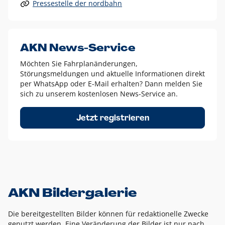
Pressestelle der nordbahn
Alle anderen Logo-Varianten dürfen nur in Ausnahmefällen
eingesetzt werden und bedürfen der vorherigen Absprache
mit der Marketingabteilung.
Diese Ausnahmen sind zum Beispiel:
AKN News-Service
weißes Logo auf anderen farbigen Hintergründen als
Möchten Sie Fahrplanänderungen,
dem AKN Blau,
Störungsmeldungen und aktuelle Informationen direkt
weißes Logo auf Fotohintergründen,
per WhatsApp oder E-Mail erhalten? Dann melden Sie
sich zu unserem kostenlosen News-Service an.
schwarzes Logo für reine Schwarz-Weiß-Umsetzungen
Um das Logo herum muss ein Schutzraum von jeweils einer
Jetzt registrieren
Höhe bzw. Breite des N aus AKN in alle Richtungen
eingehalten werden – ausgehend vom AKN Schriftzug. In
diesem Bereich dürfen keine anderen Logos, Grafikelemente
oder Ähnliches platziert werden.
AKN Bildergalerie
Die bereitgestellten Bilder können für redaktionelle Zwecke
genutzt werden. Eine Veränderung der Bilder ist nur nach