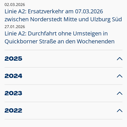
02.03.2026
Linie A2: Ersatzverkehr am 07.03.2026
zwischen Norderstedt Mitte und Ulzburg Süd
27.01.2026
Linie A2: Durchfahrt ohne Umsteigen in
Quickborner Straße an den Wochenenden
2025
23.12.2025
28
Projekt S5: Start der Bauarbeiten am
F
2024
Bahnhof Henstedt-Ulzburg im Januar 2026
10.12.2024
28
Großprojekt S5: Sperrung der Bahnstraße in
F
2023
Ellerau mit Ausweitung des Ersatzverkehrs
20.12.2023
14
Schleswig-Holstein verlängert den
A
2022
Verkehrsvertrag der AKN und bestellt den
T
22.12.2022
12
Expresszug für die Strecke Norderstedt -
Baustart S21 am 16.01.2023: Fahrplan
B