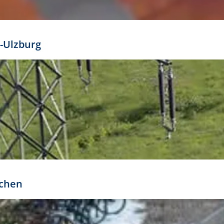
mathöhe. Daraus ergeben sich für gängige Formate
out:
-Ulzburg
r oder kleiner gesetzt werden. Dazu bedarf es jedoch
bteilung.
rchen