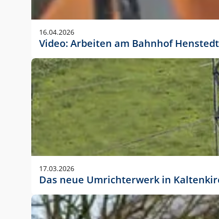
Anwendungsgröße im Layout:
Die Logohöhe beträgt 4 – 10 % der jeweiligen For
16.04.2026
folgende fest definierte Anwendungsgrößen im Lay
Video: Arbeiten am Bahnhof Henstedt
DIN A4 – 11 mm hoch (4 %)
DIN A3 – 15 mm hoch (5 %)
DIN A1 – 39 mm hoch (5 %)
DIN lang – 10 mm hoch (5 %)
1080 x 1080 px – 78 px hoch (7 %)
In Ausnahmefällen darf das Logo jedoch auch größe
stets der vorherigen Absprache mit der Marketinga
17.03.2026
Das neue Umrichterwerk in Kaltenki