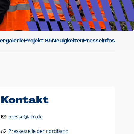
dergalerie
Projekt S5
Neuigkeiten
Presseinfos
Kontakt
presse@akn.de
Pressestelle der nordbahn