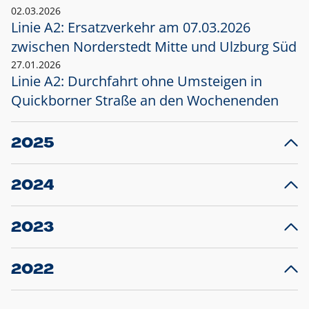
02.03.2026
Linie A2: Ersatzverkehr am 07.03.2026
zwischen Norderstedt Mitte und Ulzburg Süd
27.01.2026
Linie A2: Durchfahrt ohne Umsteigen in
Quickborner Straße an den Wochenenden
2025
23.12.2025
28
Projekt S5: Start der Bauarbeiten am
F
2024
Bahnhof Henstedt-Ulzburg im Januar 2026
10.12.2024
28
Großprojekt S5: Sperrung der Bahnstraße in
F
2023
Ellerau mit Ausweitung des Ersatzverkehrs
20.12.2023
14
Schleswig-Holstein verlängert den
A
2022
Verkehrsvertrag der AKN und bestellt den
T
22.12.2022
12
Expresszug für die Strecke Norderstedt -
Baustart S21 am 16.01.2023: Fahrplan
B