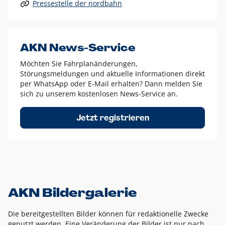
Pressestelle der nordbahn
Alle anderen Logo-Varianten dürfen nur in Ausnahmefällen
eingesetzt werden und bedürfen der vorherigen Absprache
mit der Marketingabteilung.
Diese Ausnahmen sind zum Beispiel:
AKN News-Service
weißes Logo auf anderen farbigen Hintergründen als
Möchten Sie Fahrplanänderungen,
dem AKN Blau,
Störungsmeldungen und aktuelle Informationen direkt
weißes Logo auf Fotohintergründen,
per WhatsApp oder E-Mail erhalten? Dann melden Sie
sich zu unserem kostenlosen News-Service an.
schwarzes Logo für reine Schwarz-Weiß-Umsetzungen
Um das Logo herum muss ein Schutzraum von jeweils einer
Jetzt registrieren
Höhe bzw. Breite des N aus AKN in alle Richtungen
eingehalten werden – ausgehend vom AKN Schriftzug. In
diesem Bereich dürfen keine anderen Logos, Grafikelemente
oder Ähnliches platziert werden.
AKN Bildergalerie
Die bereitgestellten Bilder können für redaktionelle Zwecke
genutzt werden. Eine Veränderung der Bilder ist nur nach