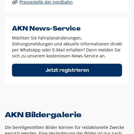
Pressestelle der nordbahn
Alle anderen Logo-Varianten dürfen nur in Ausnahmefällen
eingesetzt werden und bedürfen der vorherigen Absprache
mit der Marketingabteilung.
Diese Ausnahmen sind zum Beispiel:
AKN News-Service
weißes Logo auf anderen farbigen Hintergründen als
Möchten Sie Fahrplanänderungen,
dem AKN Blau,
Störungsmeldungen und aktuelle Informationen direkt
weißes Logo auf Fotohintergründen,
per WhatsApp oder E-Mail erhalten? Dann melden Sie
sich zu unserem kostenlosen News-Service an.
schwarzes Logo für reine Schwarz-Weiß-Umsetzungen
Um das Logo herum muss ein Schutzraum von jeweils einer
Jetzt registrieren
Höhe bzw. Breite des N aus AKN in alle Richtungen
eingehalten werden – ausgehend vom AKN Schriftzug. In
diesem Bereich dürfen keine anderen Logos, Grafikelemente
oder Ähnliches platziert werden.
AKN Bildergalerie
Die bereitgestellten Bilder können für redaktionelle Zwecke
genutzt werden. Eine Veränderung der Bilder ist nur nach