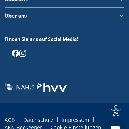
Fundsachen
Häufige Fragen
Barrierefreies Reisen
Über uns
Erklärung Barrierefreiheit
Historie
Medienportal
Finden Sie uns auf Social Media!
Offenlegungen
|
|
|
AGB
Datenschutz
Impressum
|
AKN Beekeeper
Cookie-Einstellungen