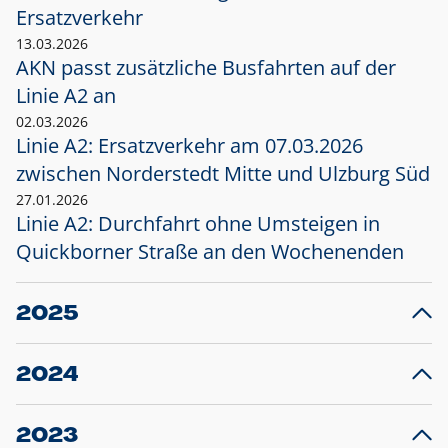
Ersatzverkehr
13.03.2026
AKN passt zusätzliche Busfahrten auf der
Linie A2 an
02.03.2026
Linie A2: Ersatzverkehr am 07.03.2026
zwischen Norderstedt Mitte und Ulzburg Süd
27.01.2026
Linie A2: Durchfahrt ohne Umsteigen in
Quickborner Straße an den Wochenenden
2025
23.12.2025
28
Projekt S5: Start der Bauarbeiten am
F
2024
Bahnhof Henstedt-Ulzburg im Januar 2026
10.12.2024
28
Großprojekt S5: Sperrung der Bahnstraße in
F
2023