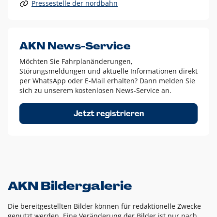
Pressestelle der nordbahn
Alle anderen Logo-Varianten dürfen nur in Ausnahmefällen
eingesetzt werden und bedürfen der vorherigen Absprache
mit der Marketingabteilung.
Diese Ausnahmen sind zum Beispiel:
AKN News-Service
weißes Logo auf anderen farbigen Hintergründen als
Möchten Sie Fahrplanänderungen,
dem AKN Blau,
Störungsmeldungen und aktuelle Informationen direkt
weißes Logo auf Fotohintergründen,
per WhatsApp oder E-Mail erhalten? Dann melden Sie
sich zu unserem kostenlosen News-Service an.
schwarzes Logo für reine Schwarz-Weiß-Umsetzungen
Um das Logo herum muss ein Schutzraum von jeweils einer
Jetzt registrieren
Höhe bzw. Breite des N aus AKN in alle Richtungen
eingehalten werden – ausgehend vom AKN Schriftzug. In
diesem Bereich dürfen keine anderen Logos, Grafikelemente
oder Ähnliches platziert werden.
AKN Bildergalerie
Die bereitgestellten Bilder können für redaktionelle Zwecke
genutzt werden. Eine Veränderung der Bilder ist nur nach