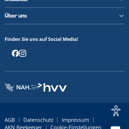
Fundsachen
Häufige Fragen
Barrierefreies Reisen
Über uns
Erklärung Barrierefreiheit
Historie
Medienportal
Finden Sie uns auf Social Media!
Offenlegungen
|
|
|
AGB
Datenschutz
Impressum
|
AKN Beekeeper
Cookie-Einstellungen