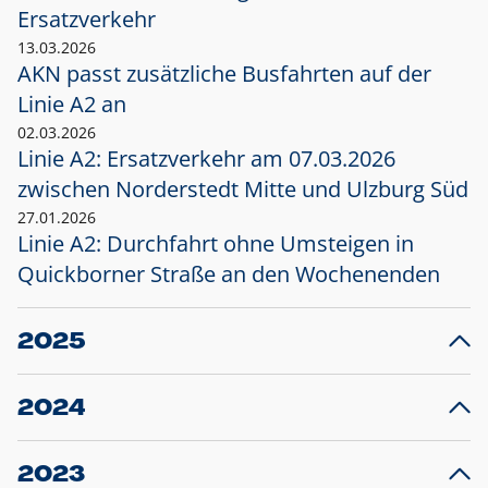
Ersatzverkehr
13.03.2026
AKN passt zusätzliche Busfahrten auf der
Linie A2 an
02.03.2026
Linie A2: Ersatzverkehr am 07.03.2026
zwischen Norderstedt Mitte und Ulzburg Süd
27.01.2026
Linie A2: Durchfahrt ohne Umsteigen in
Quickborner Straße an den Wochenenden
2025
23.12.2025
28
Projekt S5: Start der Bauarbeiten am
F
2024
Bahnhof Henstedt-Ulzburg im Januar 2026
10.12.2024
28
Großprojekt S5: Sperrung der Bahnstraße in
F
2023