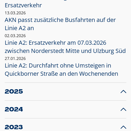
Ersatzverkehr
13.03.2026
AKN passt zusätzliche Busfahrten auf der
Linie A2 an
02.03.2026
Linie A2: Ersatzverkehr am 07.03.2026
zwischen Norderstedt Mitte und Ulzburg Süd
27.01.2026
Linie A2: Durchfahrt ohne Umsteigen in
Quickborner Straße an den Wochenenden
2025
23.12.2025
28
Projekt S5: Start der Bauarbeiten am
F
2024
Bahnhof Henstedt-Ulzburg im Januar 2026
10.12.2024
28
Großprojekt S5: Sperrung der Bahnstraße in
F
2023