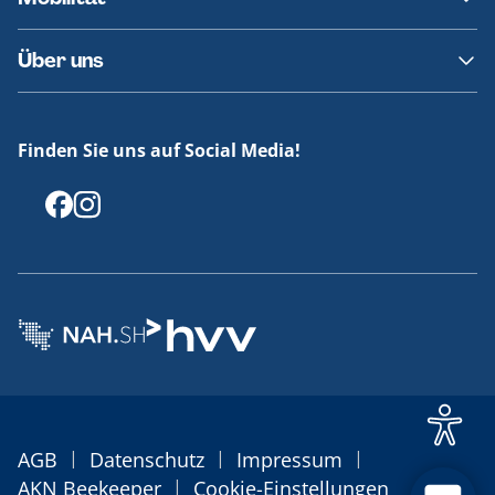
Fundsachen
Häufige Fragen
Barrierefreies Reisen
Über uns
Erklärung Barrierefreiheit
Historie
Medienportal
Finden Sie uns auf Social Media!
Offenlegungen
|
|
|
AGB
Datenschutz
Impressum
|
AKN Beekeeper
Cookie-Einstellungen