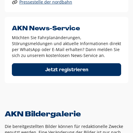
Pressestelle der nordbahn
Alle anderen Logo-Varianten dürfen nur in Ausnahmefällen
eingesetzt werden und bedürfen der vorherigen Absprache
mit der Marketingabteilung.
Diese Ausnahmen sind zum Beispiel:
AKN News-Service
weißes Logo auf anderen farbigen Hintergründen als
Möchten Sie Fahrplanänderungen,
dem AKN Blau,
Störungsmeldungen und aktuelle Informationen direkt
weißes Logo auf Fotohintergründen,
per WhatsApp oder E-Mail erhalten? Dann melden Sie
sich zu unserem kostenlosen News-Service an.
schwarzes Logo für reine Schwarz-Weiß-Umsetzungen
Um das Logo herum muss ein Schutzraum von jeweils einer
Jetzt registrieren
Höhe bzw. Breite des N aus AKN in alle Richtungen
eingehalten werden – ausgehend vom AKN Schriftzug. In
diesem Bereich dürfen keine anderen Logos, Grafikelemente
oder Ähnliches platziert werden.
AKN Bildergalerie
Die bereitgestellten Bilder können für redaktionelle Zwecke
genutzt werden. Eine Veränderung der Bilder ist nur nach