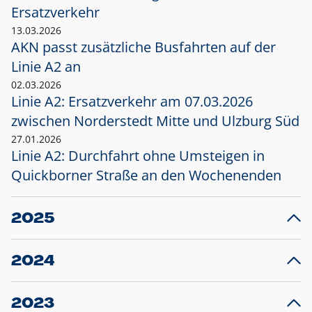
Ersatzverkehr
13.03.2026
AKN passt zusätzliche Busfahrten auf der
Linie A2 an
02.03.2026
Linie A2: Ersatzverkehr am 07.03.2026
zwischen Norderstedt Mitte und Ulzburg Süd
27.01.2026
Linie A2: Durchfahrt ohne Umsteigen in
Quickborner Straße an den Wochenenden
2025
23.12.2025
28
Projekt S5: Start der Bauarbeiten am
F
2024
Bahnhof Henstedt-Ulzburg im Januar 2026
10.12.2024
28
Großprojekt S5: Sperrung der Bahnstraße in
F
2023