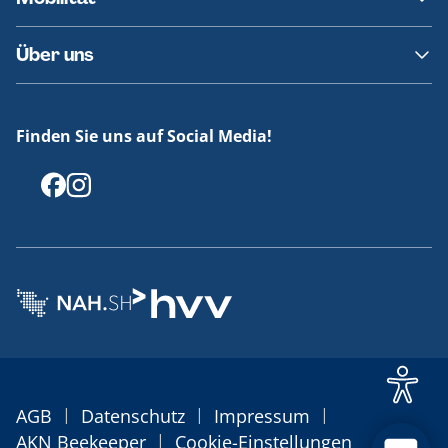
Fundsachen
Häufige Fragen
Barrierefreies Reisen
Über uns
Erklärung Barrierefreiheit
Historie
Medienportal
Finden Sie uns auf Social Media!
Offenlegungen
|
|
|
AGB
Datenschutz
Impressum
|
AKN Beekeeper
Cookie-Einstellungen