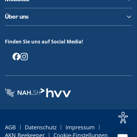
Fundsachen
Häufige Fragen
Barrierefreies Reisen
Über uns
Erklärung Barrierefreiheit
Historie
Medienportal
Finden Sie uns auf Social Media!
Offenlegungen
|
|
|
AGB
Datenschutz
Impressum
|
AKN Beekeeper
Cookie-Einstellungen