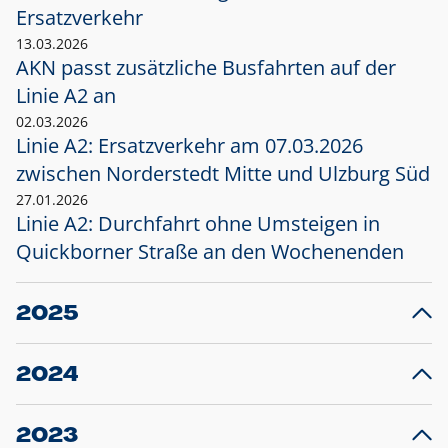
Ersatzverkehr
13.03.2026
AKN passt zusätzliche Busfahrten auf der
Linie A2 an
02.03.2026
Linie A2: Ersatzverkehr am 07.03.2026
zwischen Norderstedt Mitte und Ulzburg Süd
27.01.2026
Linie A2: Durchfahrt ohne Umsteigen in
Quickborner Straße an den Wochenenden
2025
23.12.2025
28
Projekt S5: Start der Bauarbeiten am
F
2024
Bahnhof Henstedt-Ulzburg im Januar 2026
10.12.2024
28
Großprojekt S5: Sperrung der Bahnstraße in
F
2023