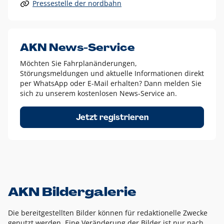
Pressestelle der nordbahn
Alle anderen Logo-Varianten dürfen nur in Ausnahmefällen
eingesetzt werden und bedürfen der vorherigen Absprache
mit der Marketingabteilung.
Diese Ausnahmen sind zum Beispiel:
AKN News-Service
weißes Logo auf anderen farbigen Hintergründen als
Möchten Sie Fahrplanänderungen,
dem AKN Blau,
Störungsmeldungen und aktuelle Informationen direkt
weißes Logo auf Fotohintergründen,
per WhatsApp oder E-Mail erhalten? Dann melden Sie
sich zu unserem kostenlosen News-Service an.
schwarzes Logo für reine Schwarz-Weiß-Umsetzungen
Um das Logo herum muss ein Schutzraum von jeweils einer
Jetzt registrieren
Höhe bzw. Breite des N aus AKN in alle Richtungen
eingehalten werden – ausgehend vom AKN Schriftzug. In
diesem Bereich dürfen keine anderen Logos, Grafikelemente
oder Ähnliches platziert werden.
AKN Bildergalerie
Die bereitgestellten Bilder können für redaktionelle Zwecke
genutzt werden. Eine Veränderung der Bilder ist nur nach