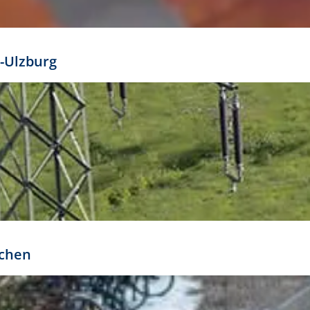
mathöhe. Daraus ergeben sich für gängige Formate
out:
-Ulzburg
r oder kleiner gesetzt werden. Dazu bedarf es jedoch
bteilung.
rchen