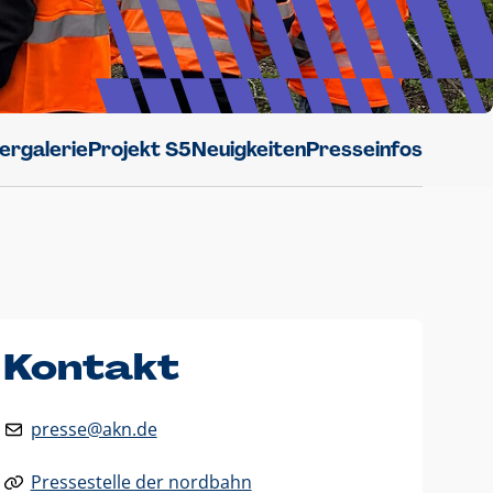
dergalerie
Projekt S5
Neuigkeiten
Presseinfos
Kontakt
presse@akn.de
Pressestelle der nordbahn