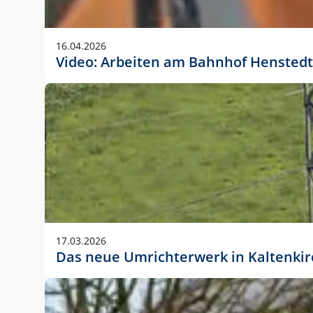
Anwendungsgröße im Layout:
Die Logohöhe beträgt 4 – 10 % der jeweiligen For
16.04.2026
folgende fest definierte Anwendungsgrößen im Lay
Video: Arbeiten am Bahnhof Henstedt
DIN A4 – 11 mm hoch (4 %)
DIN A3 – 15 mm hoch (5 %)
DIN A1 – 39 mm hoch (5 %)
DIN lang – 10 mm hoch (5 %)
1080 x 1080 px – 78 px hoch (7 %)
In Ausnahmefällen darf das Logo jedoch auch größe
stets der vorherigen Absprache mit der Marketinga
17.03.2026
Das neue Umrichterwerk in Kaltenki